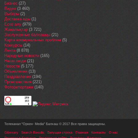
Бизнес
(27)
Видео
(3 460)
Выборы
(2)
Доставка еды
(1)
Еске алу
(979)
Жаңалықтар
(3 721)
Заслуженные балхашцы
(21)
Карта коммунальных проблем
(5)
Конкурсы
(14)
Лента
(8 878)
Народные новости
(165)
Наши люди
(21)
Новости
(5 177)
Объявления
(13)
Поздравления
(194)
Происшествия
(221)
Фоторепортажи
(140)
Телеканал "Оркен- Media" Балхаш © 2017 Все права защищены.
Glossary
Search Results
Бегущая строка
Главная
Контакты
О нас