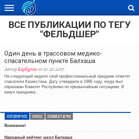
ВСЕ ПУБЛИКАЦИИ ПО ТЕГУ
ЖАҢАЛЫҚТАР
НОВОСТИ
ВИДЕО
ФОТОРЕПОРТАЖИ
ОРКЕН
LIVETV
"ФЕЛЬДШЕР"
Один день в трассовом медико-
спасательном пункте Балхаша
Автор
kapligroz
от 10.10.2017
На следующей неделе свой профессиональный праздник отметят
спасатели Казахстана. Дату утвердили в 1995 году, когда был
образован Комитет Республики по чрезвычайным ситуациям. В
канун праздника...
ПОПУЛЯРНОЕ
НОВОЕ
КОММЕНТАРИИ
Внимание!
Народный рейтинг школ Балхаша