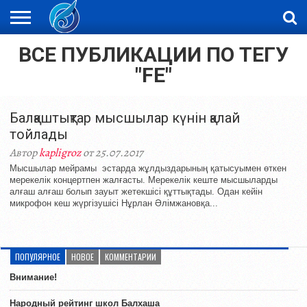
ВСЕ ПУБЛИКАЦИИ ПО ТЕГУ
ЖАҢАЛЫҚТАР
НОВОСТИ
ВИДЕО
ФОТОРЕПОРТАЖИ
ОРКЕН
LIVETV
"FE"
Балқаштықтар мысшылар күнін қалай
тойлады
Автор
kapligroz
от 25.07.2017
Мысшылар мейрамы эстарда жұлдыздарының қатысуымен өткен
мерекелік концертпен жалғасты. Мерекелік кеште мысшыларды
алғаш алғаш болып зауыт жетекшісі құттықтады. Одан кейін
микрофон кеш жүргізушісі Нұрлан Әлімжановқа...
ПОПУЛЯРНОЕ
НОВОЕ
КОММЕНТАРИИ
Внимание!
Народный рейтинг школ Балхаша