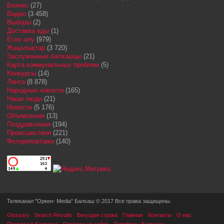
Бизнес
(27)
Видео
(3 458)
Выборы
(2)
Доставка еды
(1)
Еске алу
(979)
Жаңалықтар
(3 720)
Заслуженные балхашцы
(21)
Карта коммунальных проблем
(5)
Конкурсы
(14)
Лента
(8 878)
Народные новости
(165)
Наши люди
(21)
Новости
(5 176)
Объявления
(13)
Поздравления
(194)
Происшествия
(221)
Фоторепортажи
(140)
Телеканал "Оркен- Media" Балхаш © 2017 Все права защищены.
Glossary
Search Results
Бегущая строка
Главная
Контакты
О нас