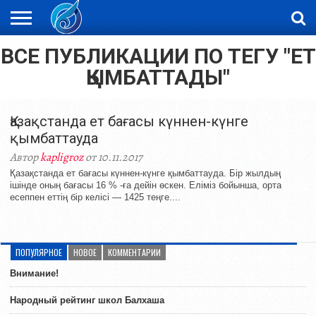
ВСЕ ПУБЛИКАЦИИ ПО ТЕГУ "ЕТ
ЖАҢАЛЫҚТАР
НОВОСТИ
ВИДЕО
ФОТОРЕПОРТАЖИ
ОРКЕН
LIVETV
ҚЫМБАТТАДЫ"
Қазақстанда ет бағасы күннен-күнге
қымбаттауда
Автор
kapligroz
от 10.11.2017
Қазақстанда ет бағасы күннен-күнге қымбаттауда. Бір жылдың
ішінде оның бағасы 16 % -ға дейін өскен. Еліміз бойынша, орта
есеппен еттің бір келісі — 1425 теңге....
ПОПУЛЯРНОЕ
НОВОЕ
КОММЕНТАРИИ
Внимание!
Народный рейтинг школ Балхаша