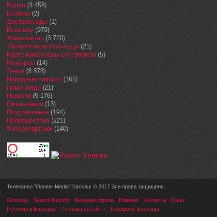
Видео
(3 458)
Выборы
(2)
Доставка еды
(1)
Еске алу
(979)
Жаңалықтар
(3 720)
Заслуженные балхашцы
(21)
Карта коммунальных проблем
(5)
Конкурсы
(14)
Лента
(8 878)
Народные новости
(165)
Наши люди
(21)
Новости
(5 176)
Объявления
(13)
Поздравления
(194)
Происшествия
(221)
Фоторепортажи
(140)
Телеканал "Оркен- Media" Балхаш © 2017 Все права защищены.
Glossary
Search Results
Бегущая строка
Главная
Контакты
О нас
Реклама в Балхаше
Реклама на сайте
Телефоны Балхаша