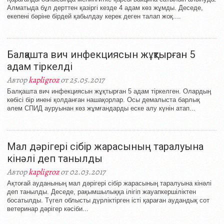
Алматыда бұл дерттен қазіргі кезде 4 адам көз жұмды. Деседе,
екепені бәріне бірдей қабылдау керек деген талап жоқ....
Балқашта вич инфекциясын жұқтырған 5
адам тіркелді
Автор
kapligroz
от 25.05.2017
Балқашта вич инфекциясын жұқтырған 5 адам тіркелген. Олардың
көбісі бір инені қолданған нашақорлар. Осы демалыста барлық
әлем СПИД ауруынан көз жұмғандарды еске алу күнін атап...
Мал дәрігері сібір жарасының таралуына
кінәлі деп танылды
Автор
kapligroz
от 02.03.2017
Ақтоғай ауданының мал дәрігері сібір жарасының таралуына кінәлі
деп танылды. Деседе, рақымшылыққа ілігіп жауапкершіліктен
босатылды. Түгел облысты дүрліктірген істі қараған аудандық сот
ветеринар дәрігер кәсіби...