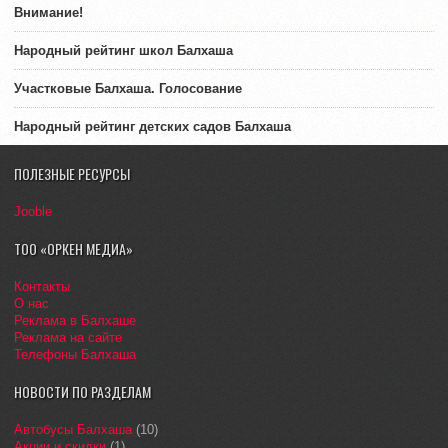
Внимание!
Народный рейтинг школ Балхаша
Участковые Балхаша. Голосование
Народный рейтинг детских садов Балхаша
ПОЛЕЗНЫЕ РЕСУРСЫ
Jooble
ТОО «ОРКЕН МЕДИА»
Контакты
О нас
Реклама в Балхаше
Реклама на сайте
Телефоны Балхаша
НОВОСТИ ПО РАЗДЕЛАМ
Автобусы Балхаша
(10)
Акции и скидки
(1)