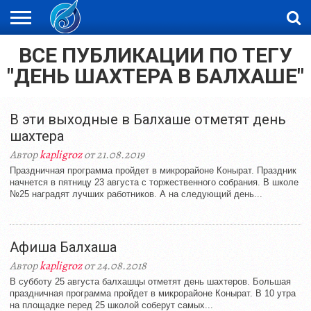
ВСЕ ПУБЛИКАЦИИ ПО ТЕГУ
ЖАҢАЛЫҚТАР
НОВОСТИ
ВИДЕО
ФОТОРЕПОРТАЖИ
ОРКЕН
"ДЕНЬ ШАХТЕРА В БАЛХАШЕ"
LIVETV
В эти выходные в Балхаше отметят день
шахтера
Автор
kapligroz
от 21.08.2019
Праздничная программа пройдет в микрорайоне Конырат. Праздник
начнется в пятницу 23 августа с торжественного собрания. В школе
№25 наградят лучших работников. А на следующий день...
Афиша Балхаша
Автор
kapligroz
от 24.08.2018
В субботу 25 августа балхашцы отметят день шахтеров. Большая
праздничная программа пройдет в микрорайоне Конырат. В 10 утра
на площадке перед 25 школой соберут самых...