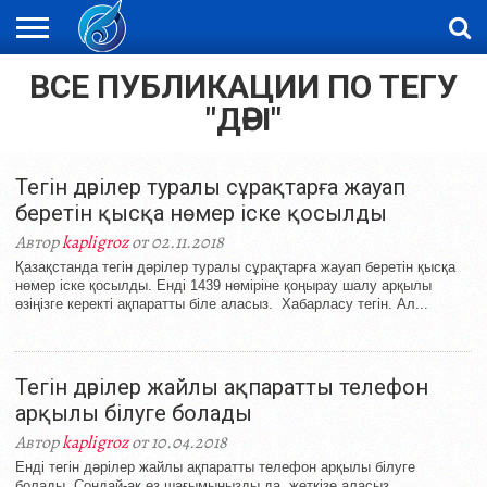
ВСЕ ПУБЛИКАЦИИ ПО ТЕГУ
ЖАҢАЛЫҚТАР
НОВОСТИ
ВИДЕО
ФОТОРЕПОРТАЖИ
ОРКЕН
LIVETV
"ДӘРІ"
Тегін дәрілер туралы сұрақтарға жауап
беретін қысқа нөмер іске қосылды
Автор
kapligroz
от 02.11.2018
Қазақстанда тегін дәрілер туралы сұрақтарға жауап беретін қысқа
нөмер іске қосылды. Енді 1439 нөміріне қоңырау шалу арқылы
өзіңізге керекті ақпаратты біле аласыз. Хабарласу тегін. Ал...
Тегін дәрілер жайлы ақпаратты телефон
арқылы білуге болады
Автор
kapligroz
от 10.04.2018
Енді тегін дәрілер жайлы ақпаратты телефон арқылы білуге
болады. Сондай-ақ өз шағымыңызды да жеткізе аласыз.