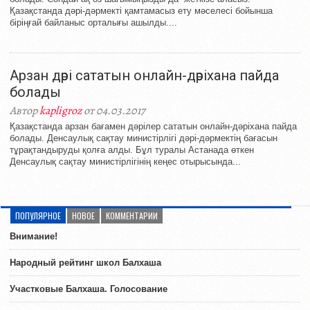
Қазақстанда дәрі-дәрмекті қамтамасыз ету мәселесі бойынша
біріңғай байланыс орталығы ашылды....
Арзан дәрі сататын онлайн-дәріхана пайда
болады
Автор
kapligroz
от 04.03.2017
Қазақстанда арзан бағамен дәрілер сататын онлайн-дәріхана пайда
болады. Денсаулық сақтау министірлігі дәрі-дәрмектің бағасын
тұрақтандыруды қолға алды. Бұл туралы Астанада өткен
Денсаулық сақтау министірлігінің кеңес отырысында...
ПОПУЛЯРНОЕ
НОВОЕ
КОММЕНТАРИИ
Внимание!
Народный рейтинг школ Балхаша
Участковые Балхаша. Голосование