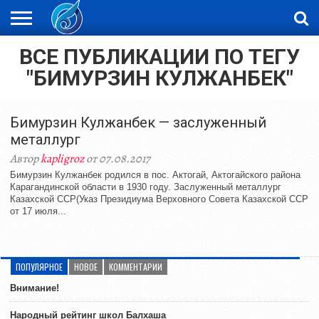
ВСЕ ПУБЛИКАЦИИ ПО ТЕГУ
ЖАҢАЛЫҚТАР
НОВОСТИ
ВИДЕО
ФОТОРЕПОРТАЖИ
ОРКЕН
"БИМУРЗИН КУЛЖАНБЕК"
LIVETV
Бимурзин Кулжанбек — заслуженный
металлург
Автор
kapligroz
от 07.08.2017
Бимурзин Кулжанбек родился в пос. Актогай, Актогайского района
Карагандинской области в 1930 году. Заслуженный металлург
Казахской ССР(Указ Президиума Верховного Совета Казахской ССР
от 17 июля...
ПОПУЛЯРНОЕ
НОВОЕ
КОММЕНТАРИИ
Внимание!
Народный рейтинг школ Балхаша