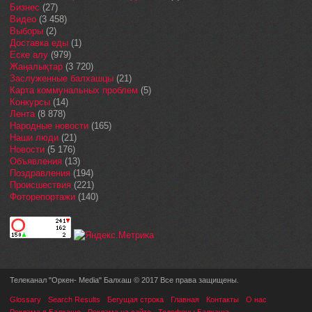
Бизнес
(27)
Видео
(3 458)
Выборы
(2)
Доставка еды
(1)
Еске алу
(979)
Жаңалықтар
(3 720)
Заслуженные балхашцы
(21)
Карта коммунальных проблем
(5)
Конкурсы
(14)
Лента
(8 878)
Народные новости
(165)
Наши люди
(21)
Новости
(5 176)
Объявления
(13)
Поздравления
(194)
Происшествия
(221)
Фоторепортажи
(140)
Телеканал "Оркен- Media" Балхаш © 2017 Все права защищены.
Glossary
Search Results
Бегущая строка
Главная
Контакты
О нас