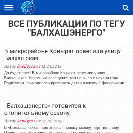
ВСЕ ПУБЛИКАЦИИ ПО ТЕГУ
ЖАҢАЛЫҚТАР
НОВОСТИ
ВИДЕО
ФОТОРЕПОРТАЖИ
ОРКЕН
LIVETV
"БАЛХАШЭНЕРГО"
В микрорайоне Конырат осветили улицу
Балхашская
Автор
kapligroz
от 12.01.2018
Да будет свет! В микрорайоне Конырат осветили улицу
Балхашская. Напомним освещения там не было с начала года.
Родителям приходилось провожать детей в школу с фонариками....
«Балхашэнерго» готовится к
отопительному сезону
Автор
kapligroz
от 27.07.2017
В «Балхашэнерго» подготовка к новому сезону идет по плану.
Проводники электричества до начала отопительного сезона