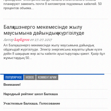
планируют заменить почти 8 километров подземных кабелей. 50
процентов объема...
Балқашэнерго мекемесінде жылу
маусымына дайындық жүргізілуде
Автор
kapligroz
от 27.07.2017
Ал Балқашэнерго мекемесінде жылу маусымына дайындық
ойдағыдай жүргізілуде. Электр энергиясына жауапты ұйым күзге
дейін 8 шақырым жер асты кабелін ауыстырулары қажет. Қазір бұл
жұмыстардың 50...
ПОПУЛЯРНОЕ
НОВОЕ
КОММЕНТАРИИ
Внимание!
Народный рейтинг школ Балхаша
Участковые Балхаша. Голосование