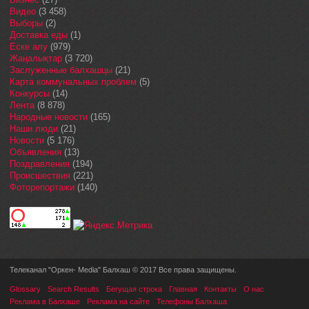
Видео
(3 458)
Выборы
(2)
Доставка еды
(1)
Еске алу
(979)
Жаңалықтар
(3 720)
Заслуженные балхашцы
(21)
Карта коммунальных проблем
(5)
Конкурсы
(14)
Лента
(8 878)
Народные новости
(165)
Наши люди
(21)
Новости
(5 176)
Объявления
(13)
Поздравления
(194)
Происшествия
(221)
Фоторепортажи
(140)
Телеканал "Оркен- Media" Балхаш © 2017 Все права защищены.
Glossary
Search Results
Бегущая строка
Главная
Контакты
О нас
Реклама в Балхаше
Реклама на сайте
Телефоны Балхаша