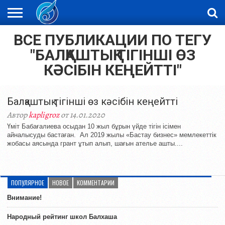
ВСЕ ПУБЛИКАЦИИ ПО ТЕГУ
ЖАҢАЛЫҚТАР
НОВОСТИ
ВИДЕО
ФОТОРЕПОРТАЖИ
ОРКЕН
LIVETV
"БАЛҚАШТЫҚ ТІГІНШІ ӨЗ
КӘСІБІН КЕҢЕЙТТІ"
Балқаштық тігінші өз кәсібін кеңейтті
Автор
kapligroz
от 14.01.2020
Үміт Бабағалиева осыдан 10 жыл бұрын үйде тігін ісімен
айналысуды бастаған. Ал 2019 жылы «Бастау бизнес» мемлекеттік
жобасы аясында грант ұтып алып, шағын ателье ашты....
ПОПУЛЯРНОЕ
НОВОЕ
КОММЕНТАРИИ
Внимание!
Народный рейтинг школ Балхаша