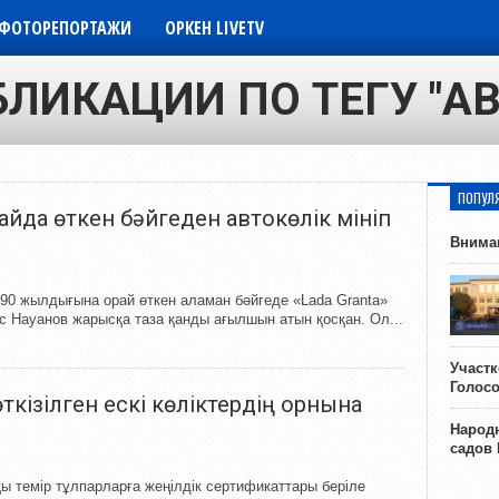
ФОТОРЕПОРТАЖИ
ОРКЕН LIVETV
БЛИКАЦИИ ПО ТЕГУ "АВТ
ПОПУЛ
айда өткен бәйгеден автокөлік мініп
Внима
0 жылдығына орай өткен аламан бәйгеде «Lada Granta»
ос Науанов жарысқа таза қанды ағылшын атын қосқан. Ол...
Участ
Голос
өткізілген ескі көліктердің орнына
Народн
садов
сқы темір тұлпарларға жеңілдік сертификаттары беріле