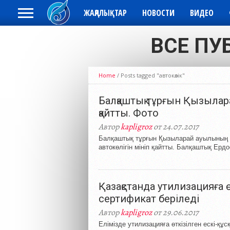
ЖАҢАЛЫҚТАР
НОВОСТИ
ВИДЕО
ВСЕ ПУ
Home
/
Posts tagged "автокөлік"
Балқаштық тұрғын Қызылар
қайтты. Фото
Автор
kapligroz
от 24.07.2017
Балқаштық тұрғын Қызыларай ауылының 9
автокөлігін мініп қайтты. Балқаштық Ерд
Қазақстанда утилизацияға 
сертификат беріледі
Автор
kapligroz
от 29.06.2017
Елімізде утилизацияға өткізілген ескі-құ