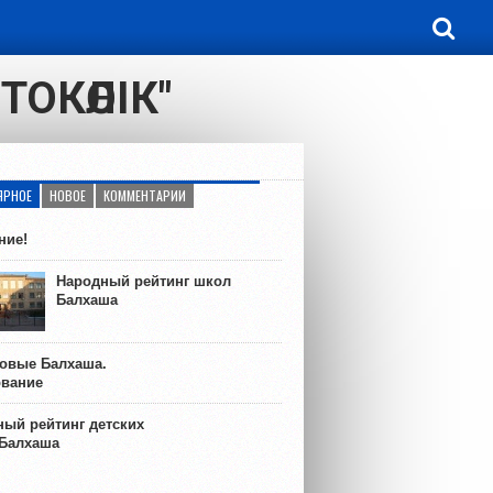
ОКӨЛІК"
ЯРНОЕ
НОВОЕ
КОММЕНТАРИИ
ние!
Народный рейтинг школ
Балхаша
ковые Балхаша.
ование
ый рейтинг детских
 Балхаша