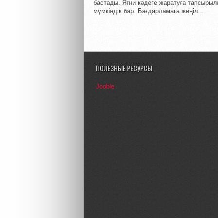
бастады. Яғни кәдеге жаратуға тапсырылғ
мүмкіндік бар. Бағдарламаға жеңіл...
ПОЛЕЗНЫЕ РЕСУРСЫ
Jooble