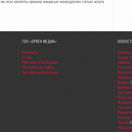
ан ескі көліктің орнына жаңасын жеңілдікпен сатып алуға
ТОО «ОРКЕН МЕДИА»
НОВОСТ
Контакты
Автобу
О нас
Акции и
Реклама в Балхаше
Афиша
Реклама на сайте
Без руб
Телефоны Балхаша
Бесплат
Бизнес
Видео
(
Выборы
Доставк
Еске ал
Жаңалы
Заслуж
Карта 
Конкур
Лента
(8
Народн