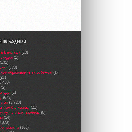
И ПО РАЗДЕЛАМ
сы Балхаша
(10)
 скидки
(1)
(131)
рики
(770)
ное образование за рубежом
(1)
(27)
3 458)
(2)
а еды
(1)
у
(979)
қтар
(3 720)
енные балхашцы
(21)
коммунальных проблем
(5)
сы
(14)
 878)
ые новости
(165)