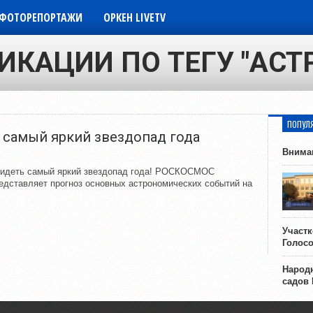
ФОТОРЕПОРТАЖИ
ОРКЕН LIVETV
ИКАЦИИ ПО ТЕГУ "АС
ПОПУЛ
 самый яркий звездопад года
Внима
 увидеть самый яркий звездопад года! РОСКОСМОС
едставляет прогноз основных астрономических событий на
Участ
Голос
Народн
садов