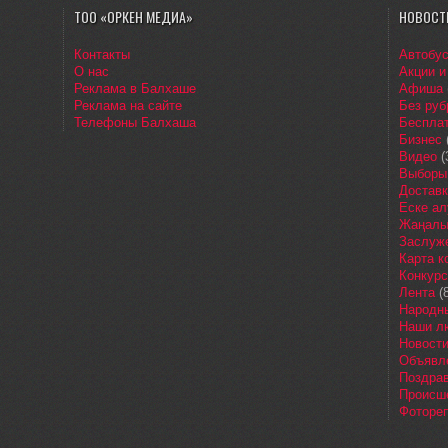
ТОО «ОРКЕН МЕДИА»
НОВОСТ
Контакты
Автобу
О нас
Акции и
Реклама в Балхаше
Афиша
Реклама на сайте
Без руб
Телефоны Балхаша
Бесплат
Бизнес
Видео
(
Выборы
Доставк
Еске ал
Жаңалы
Заслуж
Карта 
Конкур
Лента
(8
Народн
Наши л
Новост
Объявл
Поздра
Происш
Фоторе