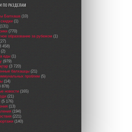
И ПО РАЗДЕЛАМ
сы Балхаша
(10)
 скидки
(1)
(131)
рики
(770)
ное образование за рубежом
(1)
(27)
3 458)
(2)
а еды
(1)
у
(979)
қтар
(3 720)
енные балхашцы
(21)
коммунальных проблем
(5)
сы
(14)
 878)
ые новости
(165)
юди
(21)
и
(5 176)
ения
(13)
вления
(194)
ествия
(221)
портажи
(140)