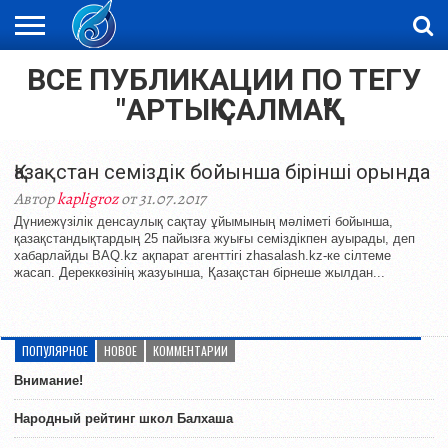
ВСЕ ПУБЛИКАЦИИ ПО ТЕГУ
ЖАҢАЛЫҚТАР
НОВОСТИ
ВИДЕО
ФОТОРЕПОРТАЖИ
ОРКЕН
LIVETV
"АРТЫҚ САЛМАҚ"
Қазақстан семіздік бойынша бірінші орында
Автор
kapligroz
от 31.07.2017
Дүниежүзілік денсаулық сақтау ұйымының мәліметі бойынша,
қазақстандықтардың 25 пайызға жуығы семіздікпен ауырады, деп
хабарлайды BAQ.kz ақпарат агенттігі zhasalash.kz-ке сілтеме
жасап. Дереккөзінің жазуынша, Қазақстан бірнеше жылдан...
ПОПУЛЯРНОЕ
НОВОЕ
КОММЕНТАРИИ
Внимание!
Народный рейтинг школ Балхаша