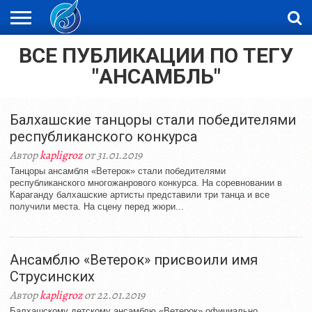
ВСЕ ПУБЛИКАЦИИ ПО ТЕГУ
ЖАҢАЛЫҚТАР
НОВОСТИ
ВИДЕО
ФОТОРЕПОРТАЖИ
ОРКЕН
LIVETV
"АНСАМБЛЬ"
Балхашские танцоры стали победителями
республиканского конкурса
Автор
kapligroz
от 31.01.2019
Танцоры ансамбля «Ветерок» стали победителями
республиканского многожанрового конкурса. На соревновании в
Караганду балхашские артисты представили три танца и все
получили места. На сцену перед жюри...
Ансамблю «Ветерок» присвоили имя
Струсинских
Автор
kapligroz
от 22.01.2019
Балхашскому детскому ансамблю «Ветерок» официально