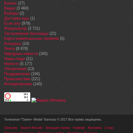
Бизнес
(27)
Видео
(3 460)
Выборы
(2)
Доставка еды
(1)
Еске алу
(979)
Жаңалықтар
(3 721)
Заслуженные балхашцы
(21)
Карта коммунальных проблем
(5)
Конкурсы
(14)
Лента
(8 878)
Народные новости
(165)
Наши люди
(21)
Новости
(5 177)
Объявления
(13)
Поздравления
(194)
Происшествия
(221)
Фоторепортажи
(140)
Телеканал "Оркен- Media" Балхаш © 2017 Все права защищены.
Glossary
Search Results
Бегущая строка
Главная
Контакты
О нас