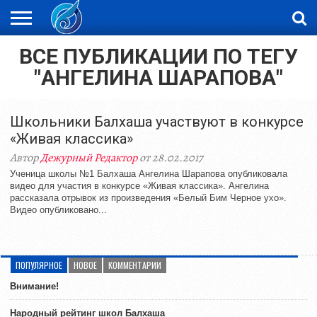
ВСЕ ПУБЛИКАЦИИ ПО ТЕГУ
ЖАҢАЛЫҚТАР
НОВОСТИ
ВИДЕО
ФОТОРЕПОРТАЖИ
ОРКЕН
LIVETV
"АНГЕЛИНА ШАРАПОВА"
Школьники Балхаша участвуют в конкурсе
«Живая классика»
Автор
Дежурный Редактор
от 28.02.2017
Ученица школы №1 Балхаша Ангелина Шарапова опубликовала
видео для участия в конкурсе «Живая классика». Ангелина
рассказала отрывок из произведения «Белый Бим Черное ухо».
Видео опубликовано...
ПОПУЛЯРНОЕ
НОВОЕ
КОММЕНТАРИИ
Внимание!
Народный рейтинг школ Балхаша