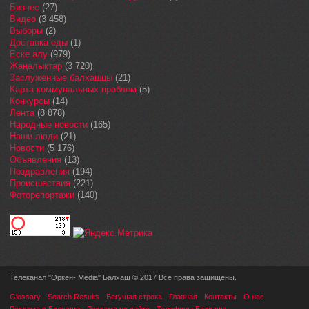
Бизнес
(27)
Видео
(3 458)
Выборы
(2)
Доставка еды
(1)
Еске алу
(979)
Жаңалықтар
(3 720)
Заслуженные балхашцы
(21)
Карта коммунальных проблем
(5)
Конкурсы
(14)
Лента
(8 878)
Народные новости
(165)
Наши люди
(21)
Новости
(5 176)
Объявления
(13)
Поздравления
(194)
Происшествия
(221)
Фоторепортажи
(140)
Телеканал "Оркен- Media" Балхаш © 2017 Все права защищены.
Glossary
Search Results
Бегущая строка
Главная
Контакты
О нас