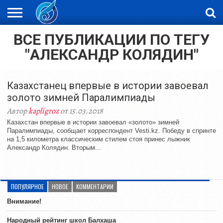
ВСЕ ПУБЛИКАЦИИ ПО ТЕГУ
ЖАҢАЛЫҚТАР
НОВОСТИ
ВИДЕО
ФОТОРЕПОРТАЖИ
ОРКЕН
LIVETV
"АЛЕКСАНДР КОЛЯДИН"
Казахстанец впервые в истории завоевал
золото зимней Паралимпиады
Автор
kapligroz
от 15.03.2018
Казахстан впервые в истории завоевал «золото» зимней
Паралимпиады, сообщает корреспондент Vesti.kz. Победу в спринте
на 1,5 километра классическим стилем стоя принес лыжник
Александр Колядин. Вторым...
ПОПУЛЯРНОЕ
НОВОЕ
КОММЕНТАРИИ
Внимание!
Народный рейтинг школ Балхаша