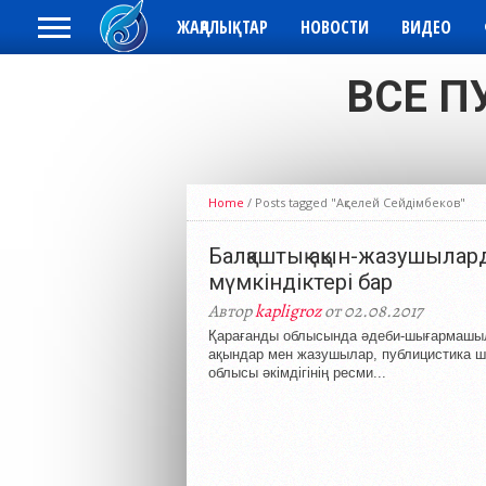
ЖАҢАЛЫҚТАР
НОВОСТИ
ВИДЕО
ВСЕ П
Home
/
Posts tagged "Ақселей Сейдімбеков"
Балқаштық ақын-жазушылар
мүмкіндіктері бар
Автор
kapligroz
от 02.08.2017
Қарағанды облысында әдеби-шығармашылы
ақындар мен жазушылар, публицистика ш
облысы әкімдігінің ресми...