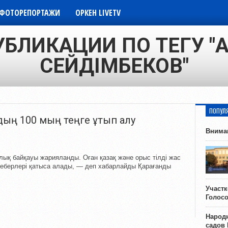
ФОТОРЕПОРТАЖИ
ОРКЕН LIVETV
УБЛИКАЦИИ ПО ТЕГУ "А
СЕЙДІМБЕКОВ"
ПОПУЛ
дың 100 мың теңге ұтып алу
Внима
қ байқауы жарияланды. Оған қазақ және орыс тілді жас
еберлері қатыса алады, — деп хабарлайды Қарағанды
Участ
Голос
Народн
садов