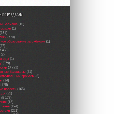
И ПО РАЗДЕЛАМ
сы Балхаша
(10)
 скидки
(1)
(131)
рики
(770)
ное образование за рубежом
(1)
(27)
3 460)
(2)
а еды
(1)
у
(979)
қтар
(3 721)
енные балхашцы
(21)
коммунальных проблем
(5)
сы
(14)
 878)
ые новости
(165)
юди
(21)
и
(5 177)
ения
(13)
вления
(194)
ествия
(221)