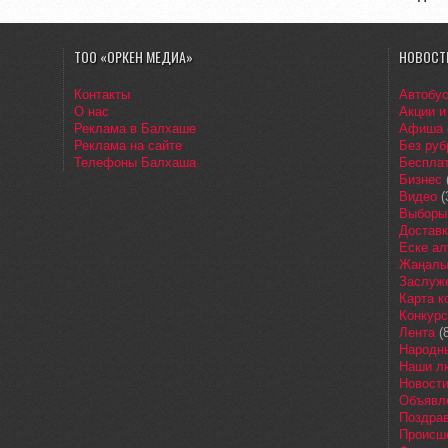
ТОО «ОРКЕН МЕДИА»
НОВОСТ
Контакты
Автобу
О нас
Акции и
Реклама в Балхаше
Афиша
Реклама на сайте
Без руб
Телефоны Балхаша
Бесплат
Бизнес
Видео
(
Выборы
Доставк
Еске ал
Жаңалы
Заслуж
Карта 
Конкур
Лента
(8
Народн
Наши л
Новост
Объявл
Поздра
Происш