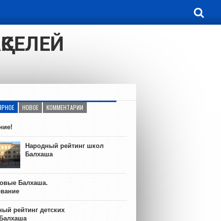
ҚСЕЛЕЙ
ЯРНОЕ
НОВОЕ
КОММЕНТАРИИ
ние!
Народный рейтинг школ
Балхаша
ковые Балхаша.
ование
ый рейтинг детских
 Балхаша