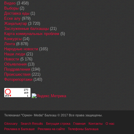
Видео
(3 458)
Выборы
(2)
Доставка еды
(1)
Еске алу
(979)
Жаңалықтар
(3 720)
Заслуженные балхашцы
(21)
Карта коммунальных проблем
(5)
Конкурсы
(14)
Лента
(8 878)
Народные новости
(165)
Наши люди
(21)
Новости
(5 176)
Объявления
(13)
Поздравления
(194)
Происшествия
(221)
Фоторепортажи
(140)
Телеканал "Оркен- Media" Балхаш © 2017 Все права защищены.
Glossary
Search Results
Бегущая строка
Главная
Контакты
О нас
Реклама в Балхаше
Реклама на сайте
Телефоны Балхаша