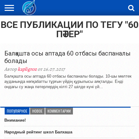
ВСЕ ПУБЛИКАЦИИ ПО ТЕГУ "60
ЖАҢАЛЫҚТАР
НОВОСТИ
ВИДЕО
ФОТОРЕПОРТАЖИ
ОРКЕН
LIVETV
ПӘТЕР"
Балқашта осы аптада 60 отбасы баспаналы
болады
Автор
kapligroz
от 26.07.2017
Балқашта осы аптада 60 отбасы баспаналы болады. 10-шы мөлтек
ауданында көпқабатты тұрғын үйдің құрылысы аяқталды. Енді
ондағы су жаңа пәтерлердің кілті 27 шілде күні үй...
ПОПУЛЯРНОЕ
НОВОЕ
КОММЕНТАРИИ
Внимание!
Народный рейтинг школ Балхаша