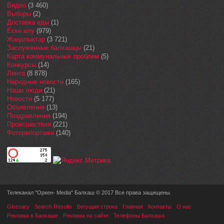
Видео
(3 460)
Выборы
(2)
Доставка еды
(1)
Еске алу
(979)
Жаңалықтар
(3 721)
Заслуженные балхашцы
(21)
Карта коммунальных проблем
(5)
Конкурсы
(14)
Лента
(8 878)
Народные новости
(165)
Наши люди
(21)
Новости
(5 177)
Объявления
(13)
Поздравления
(194)
Происшествия
(221)
Фоторепортажи
(140)
Телеканал "Оркен- Media" Балхаш © 2017 Все права защищены.
Glossary
Search Results
Бегущая строка
Главная
Контакты
О нас
Реклама в Балхаше
Реклама на сайте
Телефоны Балхаша