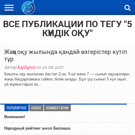
ВСЕ ПУБЛИКАЦИИ ПО ТЕГУ "5
ЖАҢАЛЫҚТАР
НОВОСТИ
ВИДЕО
ФОТОРЕПОРТАЖИ
ОРКЕН
LIVETV
КҮНДІК ОҚУ"
Жаңа оқу жылында қандай өзгерістер күтіп
тұр
Автор
kapligroz
от 29.08.2017
Биылғы оқу жылынан бастап 2-ші, 5-ші және 7 — сынып оқушылары
жаңа бағдарламаға сәйкес білім алады. Бұл үш сынып 5 күн оқып,
үй жұмыстарын аз...
ПОПУЛЯРНОЕ
НОВОЕ
КОММЕНТАРИИ
Внимание!
Народный рейтинг школ Балхаша