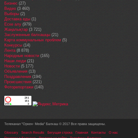
Бизнес
(27)
Видео
(3 460)
Выборы
(2)
Доставка еды
(1)
Еске алу
(979)
Жаңалықтар
(3 721)
Заслуженные балхашцы
(21)
Карта коммунальных проблем
(5)
Конкурсы
(14)
Лента
(8 878)
Народные новости
(165)
Наши люди
(21)
Новости
(5 177)
Объявления
(13)
Поздравления
(194)
Происшествия
(221)
Фоторепортажи
(140)
Телеканал "Оркен- Media" Балхаш © 2017 Все права защищены.
Glossary
Search Results
Бегущая строка
Главная
Контакты
О нас