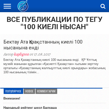
ВСЕ ПУБЛИКАЦИИ ПО ТЕГУ
ЖАҢАЛЫҚТАР
НОВОСТИ
ВИДЕО
ФОТОРЕПОРТАЖИ
ОРКЕН
LIVETV
"100 КИЕЛІ НЫСАН"
Бектау Ата Қазақстанның киелі 100
нысанына енді
Автор
kapligroz
от 17.08.2017
Бектау Ата Қазақстанның киелі 100 нысанына енді. ҚР Ұлттық
музейі жанынан құрылған «Қасиетті Қазақстан» ғылыми зерттеу
орталығы «Қазақстанның жалпыұлттық киелі орындары» жобасының
100 нысанының тізімін...
ПОПУЛЯРНОЕ
НОВОЕ
КОММЕНТАРИИ
Внимание!
Народный рейтинг школ Балхаша