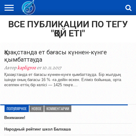
ВСЕ ПУБЛИКАЦИИ ПО ТЕГУ
ЖАҢАЛЫҚТАР
НОВОСТИ
ВИДЕО
ФОТОРЕПОРТАЖИ
ОРКЕН
LIVETV
"ҚОЙ ЕТІ"
Қазақстанда ет бағасы күннен-күнге
қымбаттауда
Автор
kapligroz
от 10.11.2017
Қазақстанда ет бағасы күннен-күнге қымбаттауда. Бір жылдың
ішінде оның бағасы 16 % -ға дейін өскен. Еліміз бойынша, орта
есеппен еттің бір келісі — 1425 теңге....
ПОПУЛЯРНОЕ
НОВОЕ
КОММЕНТАРИИ
Внимание!
Народный рейтинг школ Балхаша