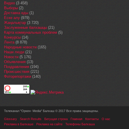
Видео
(3 458)
Выборы
(2)
Доставка еды
(1)
Еске алу
(979)
Жаңалықтар
(3 720)
Заслуженные балхашцы
(21)
Карта коммунальных проблем
(5)
Конкурсы
(14)
Лента
(8 878)
Народные новости
(165)
Наши люди
(21)
Новости
(5 176)
Объявления
(13)
Поздравления
(194)
Происшествия
(221)
Фоторепортажи
(140)
Телеканал "Оркен- Media" Балхаш © 2017 Все права защищены.
Glossary
Search Results
Бегущая строка
Главная
Контакты
О нас
Реклама в Балхаше
Реклама на сайте
Телефоны Балхаша