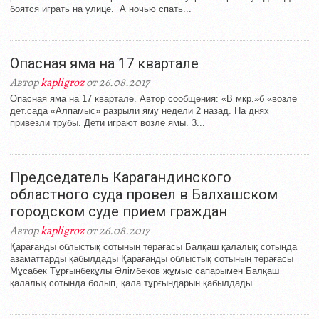
боятся играть на улице. А ночью спать...
Опасная яма на 17 квартале
Автор
kapligroz
от 26.08.2017
Опасная яма на 17 квартале. Автор сообщения: «В мкр.»б «возле
дет.сада «Алпамыс» разрыли яму недели 2 назад. На днях
привезли трубы. Дети играют возле ямы. 3...
Председатель Карагандинского
областного суда провел в Балхашском
городском суде прием граждан
Автор
kapligroz
от 26.08.2017
Қарағанды облыстық сотының төрағасы Балқаш қалалық сотында
азаматтарды қабылдады Қарағанды облыстық сотының төрағасы
Мұсабек Тұрғынбекұлы Әлімбеков жұмыс сапарымен Балқаш
қалалық сотында болып, қала тұрғындарын қабылдады....