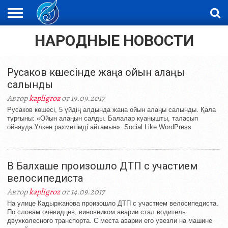
НАРОДНЫЕ НОВОСТИ
ЖАҢАЛЫҚТАР
НОВОСТИ
ВИДЕО
ФОТОРЕПОРТАЖИ
ОРКЕН
LIVETV
Русаков көшесінде жаңа ойын алаңы
салынды
Автор
kapligroz
от 19.09.2017
Русаков көшесі, 5 үйдің алдында жаңа ойын алаңы салынды. Қала
тұрғыны: «Ойын алаңын салды. Балалар куанышты, таласып
ойнауда.Үлкен рахметімді айтамын». Social Like WordPress
В Балхаше произошло ДТП с участием
велосипедиста
Автор
kapligroz
от 14.09.2017
На улице Кадыржанова произошло ДТП с участием велосипедиста.
По словам очевидцев, виновником аварии стал водитель
двухколесного транспорта. С места аварии его увезли на машине