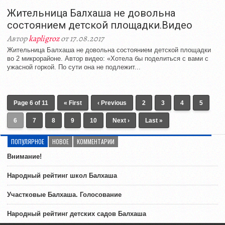
Жительница Балхаша не довольна
состоянием детской площадки.Видео
Автор
kapligroz
от 17.08.2017
Жительница Балхаша не довольна состоянием детской площадки
во 2 микрорайоне. Автор видео: «Хотела бы поделиться с вами с
ужасной горкой. По сути она не подлежит...
Page 6 of 11
« First
‹ Previous
2
3
4
5
6
7
8
9
10
Next ›
Last »
ПОПУЛЯРНОЕ
НОВОЕ
КОММЕНТАРИИ
Внимание!
Народный рейтинг школ Балхаша
Участковые Балхаша. Голосование
Народный рейтинг детских садов Балхаша