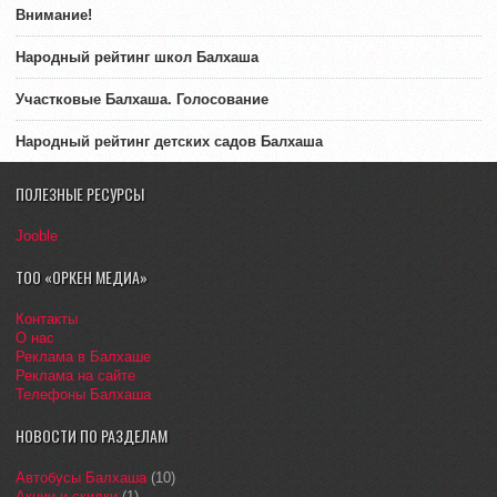
Внимание!
Народный рейтинг школ Балхаша
Участковые Балхаша. Голосование
Народный рейтинг детских садов Балхаша
ПОЛЕЗНЫЕ РЕСУРСЫ
Jooble
ТОО «ОРКЕН МЕДИА»
Контакты
О нас
Реклама в Балхаше
Реклама на сайте
Телефоны Балхаша
НОВОСТИ ПО РАЗДЕЛАМ
Автобусы Балхаша
(10)
Акции и скидки
(1)