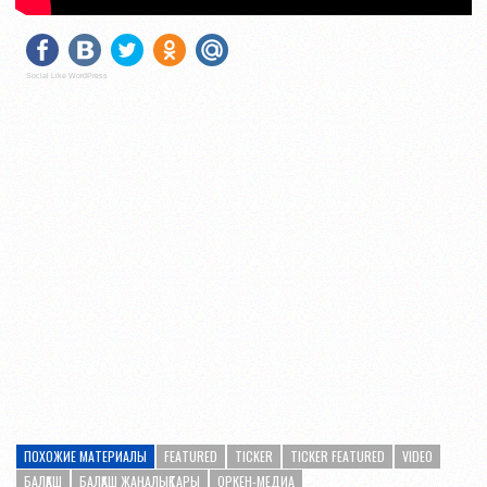
Social Like WordPress
ПОХОЖИЕ МАТЕРИАЛЫ
FEATURED
TICKER
TICKER FEATURED
VIDEO
БАЛҚАШ
БАЛҚАШ ЖАҢАЛЫҚТАРЫ
ОРКЕН-МЕДИА