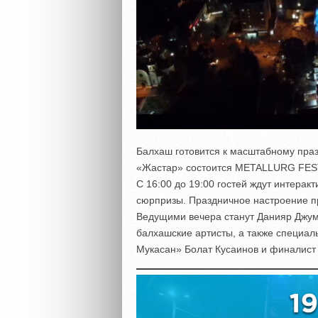
Балхаш готовится к масштабному праз
«Жастар» состоится METALLURG FES
С 16:00 до 19:00 гостей ждут интера
сюрпризы. Праздничное настроение пр
Ведущими вечера станут Данияр Джум
балхашские артисты, а также специал
Мукасан» Болат Кусаинов и финалист