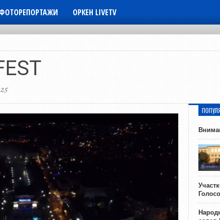
ФОТОРЕПОРТАЖИ
ОРКЕН LIVETV
FEST
025
ПОПУЛ
Внима
Участ
Голос
Народн