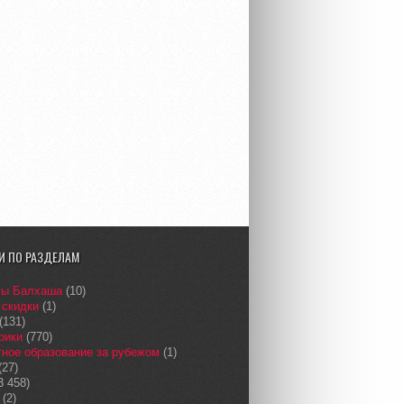
И ПО РАЗДЕЛАМ
сы Балхаша
(10)
 скидки
(1)
(131)
рики
(770)
ное образование за рубежом
(1)
(27)
3 458)
(2)