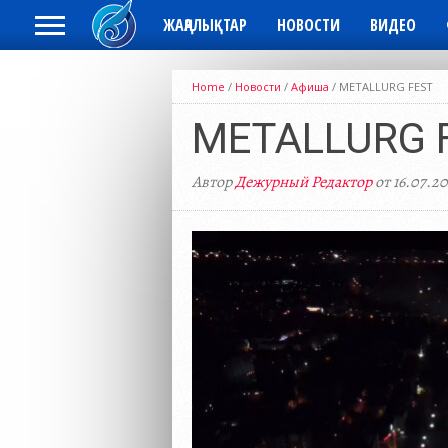
ЖАҢАЛЫҚТАР
НОВОСТИ
ВИДЕО
Home
/
Новости
/
Афиша
/
METALLURG FEST
METALLURG 
Автор
Дежурный Редактор
от 16.07.2