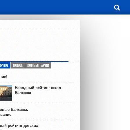
ЯРНОЕ
НОВОЕ
КОММЕНТАРИИ
ние!
Народный рейтинг школ
Балхаша
ковые Балхаша.
ование
ый рейтинг детских