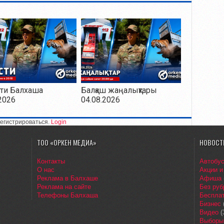
ти Балхаша
Балқаш жаңалықтары
2026
04.08.2026
егистрироваться.
Login
ТОО «ОРКЕН МЕДИА»
НОВОСТ
Контакты
Автобу
О нас
Акции и
Реклама в Балхаше
Афиша
Реклама на сайте
Без руб
Телефоны Балхаша
Бесплат
Бизнес
Видео
(
Выборы