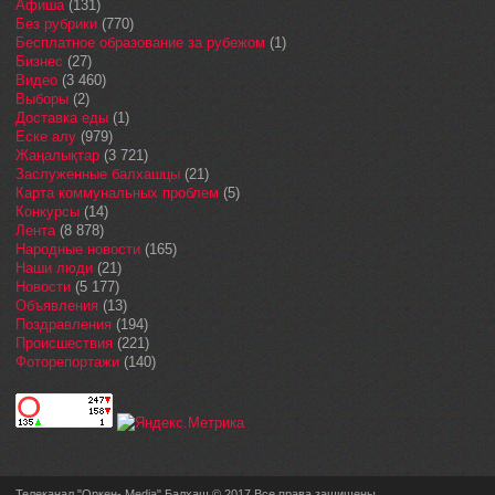
Афиша
(131)
Без рубрики
(770)
Бесплатное образование за рубежом
(1)
Бизнес
(27)
Видео
(3 460)
Выборы
(2)
Доставка еды
(1)
Еске алу
(979)
Жаңалықтар
(3 721)
Заслуженные балхашцы
(21)
Карта коммунальных проблем
(5)
Конкурсы
(14)
Лента
(8 878)
Народные новости
(165)
Наши люди
(21)
Новости
(5 177)
Объявления
(13)
Поздравления
(194)
Происшествия
(221)
Фоторепортажи
(140)
Телеканал "Оркен- Media" Балхаш © 2017 Все права защищены.