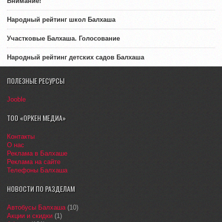
Внимание!
Народный рейтинг школ Балхаша
Участковые Балхаша. Голосование
Народный рейтинг детских садов Балхаша
ПОЛЕЗНЫЕ РЕСУРСЫ
Jooble
ТОО «ОРКЕН МЕДИА»
Контакты
О нас
Реклама в Балхаше
Реклама на сайте
Телефоны Балхаша
НОВОСТИ ПО РАЗДЕЛАМ
Автобусы Балхаша
(10)
Акции и скидки
(1)