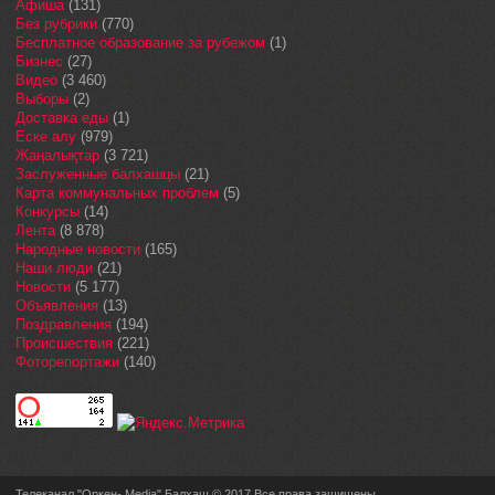
Афиша
(131)
Без рубрики
(770)
Бесплатное образование за рубежом
(1)
Бизнес
(27)
Видео
(3 460)
Выборы
(2)
Доставка еды
(1)
Еске алу
(979)
Жаңалықтар
(3 721)
Заслуженные балхашцы
(21)
Карта коммунальных проблем
(5)
Конкурсы
(14)
Лента
(8 878)
Народные новости
(165)
Наши люди
(21)
Новости
(5 177)
Объявления
(13)
Поздравления
(194)
Происшествия
(221)
Фоторепортажи
(140)
Телеканал "Оркен- Media" Балхаш © 2017 Все права защищены.