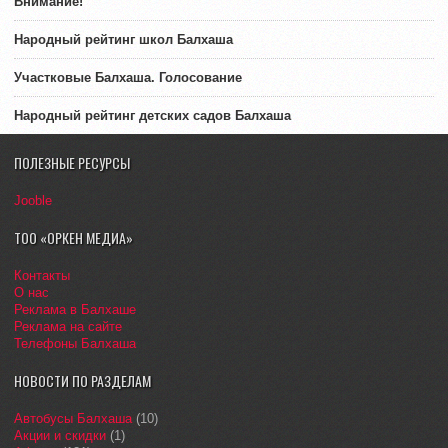
Внимание!
Народный рейтинг школ Балхаша
Участковые Балхаша. Голосование
Народный рейтинг детских садов Балхаша
ПОЛЕЗНЫЕ РЕСУРСЫ
Jooble
ТОО «ОРКЕН МЕДИА»
Контакты
О нас
Реклама в Балхаше
Реклама на сайте
Телефоны Балхаша
НОВОСТИ ПО РАЗДЕЛАМ
Автобусы Балхаша
(10)
Акции и скидки
(1)