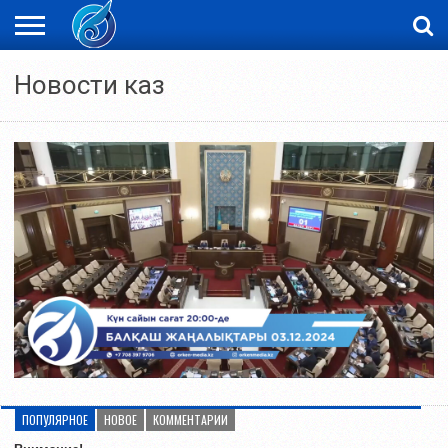
ЖАҢАЛЫҚТАР
Новости каз
НОВОСТИ
ВИДЕО
ФОТОРЕПОРТАЖИ
ОРКЕН
LIVETV
ПОПУЛЯРНОЕ
НОВОЕ
КОММЕНТАРИИ