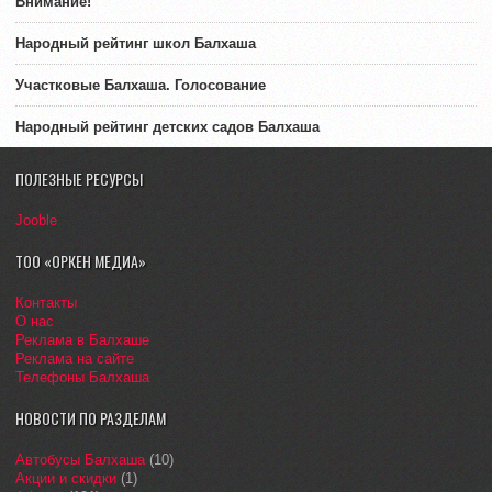
Внимание!
Народный рейтинг школ Балхаша
Участковые Балхаша. Голосование
Народный рейтинг детских садов Балхаша
ПОЛЕЗНЫЕ РЕСУРСЫ
Jooble
ТОО «ОРКЕН МЕДИА»
Контакты
О нас
Реклама в Балхаше
Реклама на сайте
Телефоны Балхаша
НОВОСТИ ПО РАЗДЕЛАМ
Автобусы Балхаша
(10)
Акции и скидки
(1)