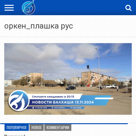
ЖАҢАЛЫҚТАР
оркен_плашка рус
НОВОСТИ
ВИДЕО
ФОТОРЕПОРТАЖИ
ОРКЕН
LIVETV
ПОПУЛЯРНОЕ
НОВОЕ
КОММЕНТАРИИ