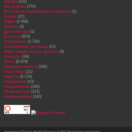
Афиша
(131)
Без рубрики
(770)
Бесплатное образование за рубежом
(1)
Бизнес
(27)
Видео
(3 458)
Выборы
(2)
Доставка еды
(1)
Еске алу
(979)
Жаңалықтар
(3 720)
Заслуженные балхашцы
(21)
Карта коммунальных проблем
(5)
Конкурсы
(14)
Лента
(8 878)
Народные новости
(165)
Наши люди
(21)
Новости
(5 176)
Объявления
(13)
Поздравления
(194)
Происшествия
(221)
Фоторепортажи
(140)
Телеканал "Оркен- Media" Балхаш © 2017 Все права защищены.