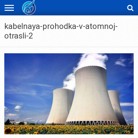
ЖАҢАЛЫҚТАР
kabelnaya-prohodka-v-atomnoj-
НОВОСТИ
ВИДЕО
ФОТОРЕПОРТАЖИ
ОРКЕН
LIVETV
otrasli-2