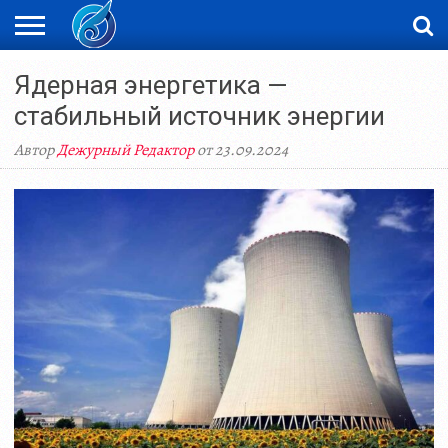
ЖАҢАЛЫҚТАР
Ядерная энергетика —
НОВОСТИ
ВИДЕО
ФОТОРЕПОРТАЖИ
ОРКЕН
LIVETV
стабильный источник энергии
Автор
Дежурный Редактор
от 23.09.2024