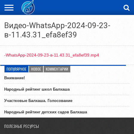
ЖАҢАЛЫҚТАР
Видео-WhatsApp-2024-09-23-
НОВОСТИ
ВИДЕО
ФОТОРЕПОРТАЖИ
ОРКЕН
LIVETV
в-11.43.31_efa8ef39
-WhatsApp-2024-09-23-в-11.43.31_efa8ef39.mp4
ПОПУЛЯРНОЕ
НОВОЕ
КОММЕНТАРИИ
Внимание!
Народный рейтинг школ Балхаша
Участковые Балхаша. Голосование
Народный рейтинг детских садов Балхаша
ПОЛЕЗНЫЕ РЕСУРСЫ