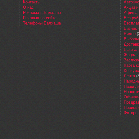
Контакты
Автобу
О нас
Акции и
Реклама в Балхаше
Афиша
Реклама на сайте
Без руб
Телефоны Балхаша
Бесплат
Бизнес
Видео
(
Выборы
Доставк
Еске ал
Жаңалы
Заслуж
Карта 
Конкур
Лента
(8
Народн
Наши л
Новост
Объявл
Поздра
Происш
Фоторе