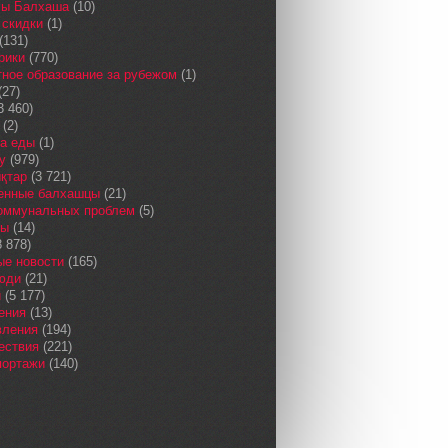
сы Балхаша
(10)
 скидки
(1)
(131)
рики
(770)
ное образование за рубежом
(1)
(27)
3 460)
(2)
а еды
(1)
у
(979)
қтар
(3 721)
енные балхашцы
(21)
коммунальных проблем
(5)
сы
(14)
 878)
ые новости
(165)
юди
(21)
и
(5 177)
ения
(13)
вления
(194)
ествия
(221)
портажи
(140)