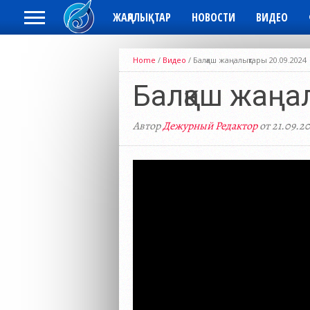
ЖАҢАЛЫҚТАР
НОВОСТИ
ВИДЕО
Home
/
Видео
/
Балқаш жаңалықтары 20.09.2024
Балқаш жаңа
Автор
Дежурный Редактор
от 21.09.2