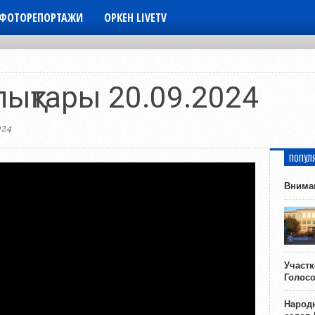
ФОТОРЕПОРТАЖИ
ОРКЕН LIVETV
лықтары 20.09.2024
024
ПОПУЛ
Внима
Участ
Голос
Народн