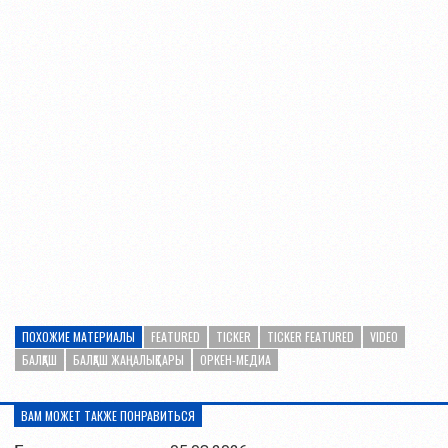
ПОХОЖИЕ МАТЕРИАЛЫ
FEATURED
TICKER
TICKER FEATURED
VIDEO
БАЛҚАШ
БАЛҚАШ ЖАҢАЛЫҚТАРЫ
ОРКЕН-МЕДИА
ВАМ МОЖЕТ ТАКЖЕ ПОНРАВИТЬСЯ