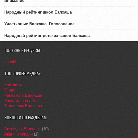
Внимание!
Народный рейтинг школ Балхаша
Участковые Балхаша. Голосование
Народный рейтинг детских садов Балхаша
ПОЛЕЗНЫЕ РЕСУРСЫ
Jooble
ТОО «ОРКЕН МЕДИА»
Контакты
О нас
Реклама в Балхаше
Реклама на сайте
Телефоны Балхаша
НОВОСТИ ПО РАЗДЕЛАМ
Автобусы Балхаша
(10)
Акции и скидки
(1)