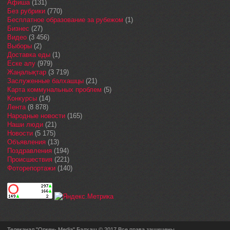
Афиша
(131)
Без рубрики
(770)
Бесплатное образование за рубежом
(1)
Бизнес
(27)
Видео
(3 456)
Выборы
(2)
Доставка еды
(1)
Еске алу
(979)
Жаңалықтар
(3 719)
Заслуженные балхашцы
(21)
Карта коммунальных проблем
(5)
Конкурсы
(14)
Лента
(8 878)
Народные новости
(165)
Наши люди
(21)
Новости
(5 175)
Объявления
(13)
Поздравления
(194)
Происшествия
(221)
Фоторепортажи
(140)
Телеканал "Оркен- Media" Балхаш © 2017 Все права защищены.