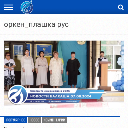
ЖАҢАЛЫҚТАР
оркен_плашка рус
НОВОСТИ
ВИДЕО
ФОТОРЕПОРТАЖИ
ОРКЕН
LIVETV
ПОПУЛЯРНОЕ
НОВОЕ
КОММЕНТАРИИ