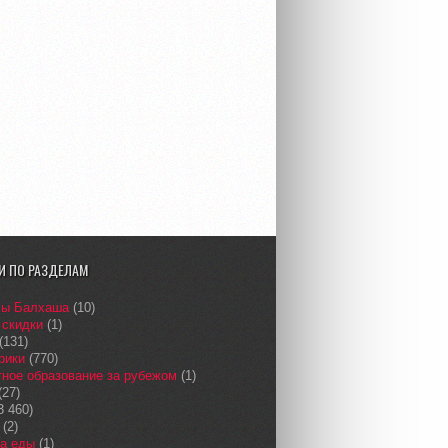
И ПО РАЗДЕЛАМ
сы Балхаша
(10)
 скидки
(1)
(131)
рики
(770)
ное образование за рубежом
(1)
(27)
3 460)
(2)
а еды
(1)