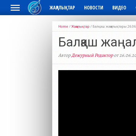
ЖАҢАЛЫҚТАР
НОВОСТИ
ВИДЕО
Home
/
Жаңалықтар
/
Балқаш жаңалықтары 26.06
Балқаш жаңа
Автор
Дежурный Редактор
от 26.06.2