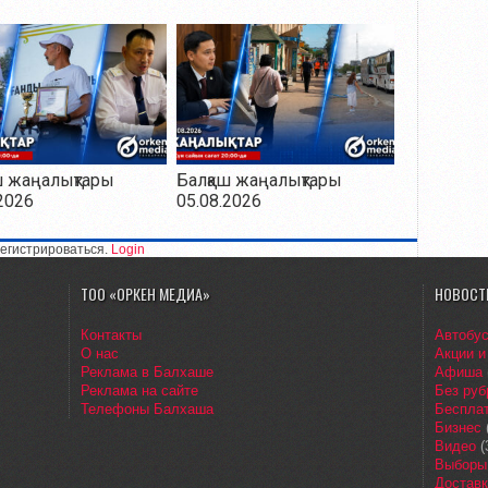
ш жаңалықтары
Балқаш жаңалықтары
2026
05.08.2026
егистрироваться.
Login
ТОО «ОРКЕН МЕДИА»
НОВОСТ
Контакты
Автобу
О нас
Акции и
Реклама в Балхаше
Афиша
Реклама на сайте
Без руб
Телефоны Балхаша
Бесплат
Бизнес
Видео
(
Выборы
Доставк