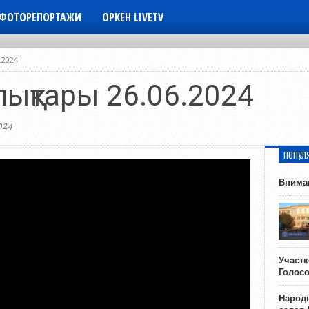
ФОТОРЕПОРТАЖИ
ОРКЕН LIVETV
.2024
лықтары 26.06.2024
024
ПОПУЛ
Внима
Участ
Голос
Народн