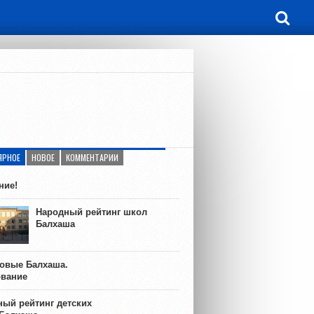
ЯРНОЕ
НОВОЕ
КОММЕНТАРИИ
ние!
Народный рейтинг школ
Балхаша
ковые Балхаша.
ование
ый рейтинг детских