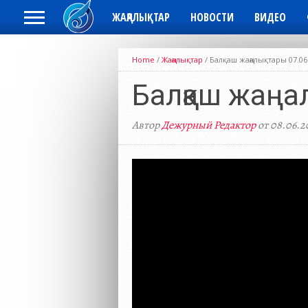
ЖАҢАЛЫҚТАР
НОВОСТИ
ВИДЕО
Home
/
Жаңалықтар
/
Балқаш жаңалықтары 07.06
Балқаш жаңа
Автор
Дежурный Редактор
от 08.06.2