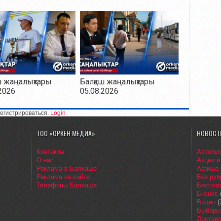
ш жаңалықтары
Балқаш жаңалықтары
2026
05.08.2026
егистрироваться.
Login
ТОО «ОРКЕН МЕДИА»
НОВОСТ
Контакты
Автобу
О нас
Акции и
Реклама в Балхаше
Афиша
Реклама на сайте
Без руб
Телефоны Балхаша
Бесплат
Бизнес
Видео
(
Выборы
Доставк