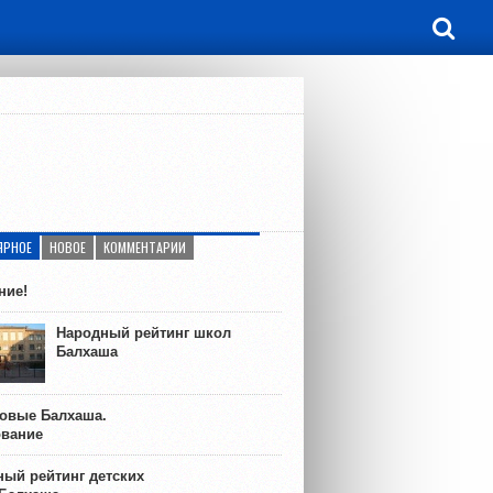
ЯРНОЕ
НОВОЕ
КОММЕНТАРИИ
ние!
Народный рейтинг школ
Балхаша
ковые Балхаша.
ование
ый рейтинг детских