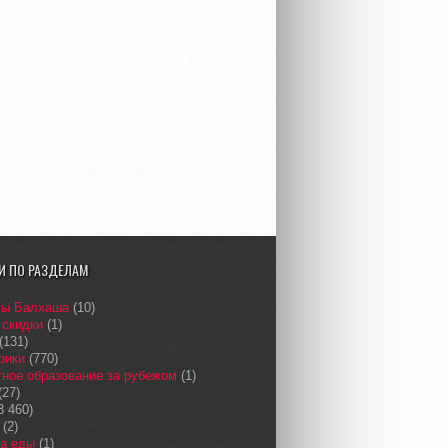
И ПО РАЗДЕЛАМ
сы Балхаша
(10)
 скидки
(1)
(131)
рики
(770)
ное образование за рубежом
(1)
(27)
3 460)
(2)
а еды
(1)