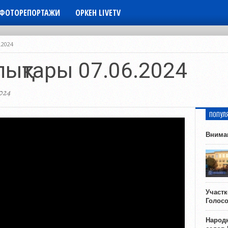
ФОТОРЕПОРТАЖИ
ОРКЕН LIVETV
.2024
лықтары 07.06.2024
024
ПОПУЛ
Внима
Участ
Голос
Народн