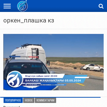
ЖАҢАЛЫҚТАР
оркен_плашка кз
НОВОСТИ
ВИДЕО
ФОТОРЕПОРТАЖИ
ОРКЕН
LIVETV
ПОПУЛЯРНОЕ
НОВОЕ
КОММЕНТАРИИ