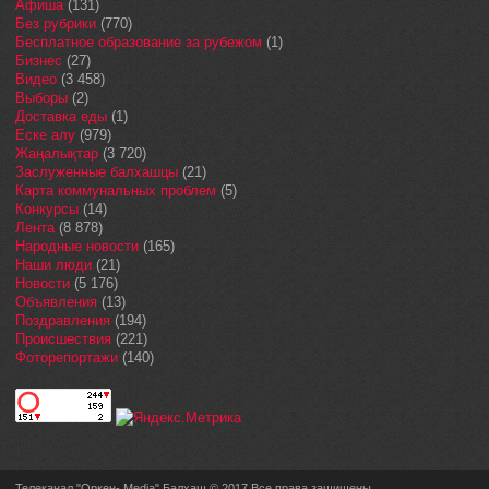
Афиша
(131)
Без рубрики
(770)
Бесплатное образование за рубежом
(1)
Бизнес
(27)
Видео
(3 458)
Выборы
(2)
Доставка еды
(1)
Еске алу
(979)
Жаңалықтар
(3 720)
Заслуженные балхашцы
(21)
Карта коммунальных проблем
(5)
Конкурсы
(14)
Лента
(8 878)
Народные новости
(165)
Наши люди
(21)
Новости
(5 176)
Объявления
(13)
Поздравления
(194)
Происшествия
(221)
Фоторепортажи
(140)
Телеканал "Оркен- Media" Балхаш © 2017 Все права защищены.