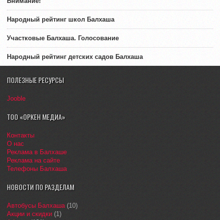
Внимание!
Народный рейтинг школ Балхаша
Участковые Балхаша. Голосование
Народный рейтинг детских садов Балхаша
ПОЛЕЗНЫЕ РЕСУРСЫ
Jooble
ТОО «ОРКЕН МЕДИА»
Контакты
О нас
Реклама в Балхаше
Реклама на сайте
Телефоны Балхаша
НОВОСТИ ПО РАЗДЕЛАМ
Автобусы Балхаша
(10)
Акции и скидки
(1)