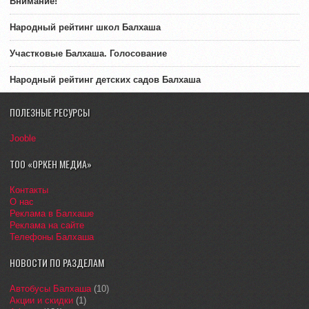
Внимание!
Народный рейтинг школ Балхаша
Участковые Балхаша. Голосование
Народный рейтинг детских садов Балхаша
ПОЛЕЗНЫЕ РЕСУРСЫ
Jooble
ТОО «ОРКЕН МЕДИА»
Контакты
О нас
Реклама в Балхаше
Реклама на сайте
Телефоны Балхаша
НОВОСТИ ПО РАЗДЕЛАМ
Автобусы Балхаша
(10)
Акции и скидки
(1)