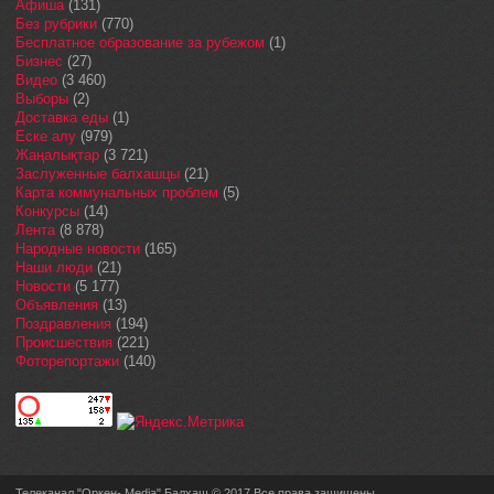
Афиша
(131)
Без рубрики
(770)
Бесплатное образование за рубежом
(1)
Бизнес
(27)
Видео
(3 460)
Выборы
(2)
Доставка еды
(1)
Еске алу
(979)
Жаңалықтар
(3 721)
Заслуженные балхашцы
(21)
Карта коммунальных проблем
(5)
Конкурсы
(14)
Лента
(8 878)
Народные новости
(165)
Наши люди
(21)
Новости
(5 177)
Объявления
(13)
Поздравления
(194)
Происшествия
(221)
Фоторепортажи
(140)
Телеканал "Оркен- Media" Балхаш © 2017 Все права защищены.