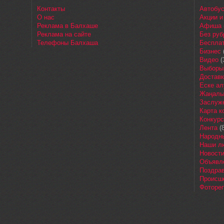
Контакты
Автобу
О нас
Акции и
Реклама в Балхаше
Афиша
Реклама на сайте
Без руб
Телефоны Балхаша
Бесплат
Бизнес
Видео
(
Выборы
Доставк
Еске ал
Жаңалы
Заслуж
Карта 
Конкур
Лента
(8
Народн
Наши л
Новост
Объявл
Поздра
Происш
Фоторе