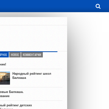
ЯРНОЕ
НОВОЕ
КОММЕНТАРИИ
ние!
Народный рейтинг школ
Балхаша
ковые Балхаша.
ование
ый рейтинг детских