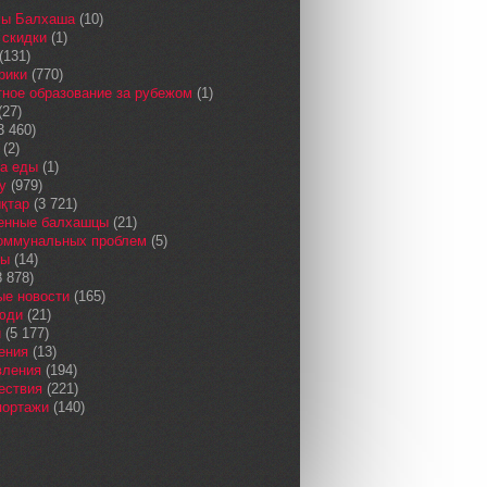
сы Балхаша
(10)
 скидки
(1)
(131)
рики
(770)
ное образование за рубежом
(1)
(27)
3 460)
(2)
а еды
(1)
у
(979)
қтар
(3 721)
енные балхашцы
(21)
коммунальных проблем
(5)
сы
(14)
 878)
ые новости
(165)
юди
(21)
и
(5 177)
ения
(13)
вления
(194)
ествия
(221)
портажи
(140)