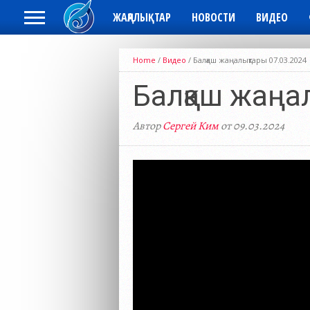
ЖАҢАЛЫҚТАР
НОВОСТИ
ВИДЕО
Home
/
Видео
/
Балқаш жаңалықтары 07.03.2024
Балқаш жаңа
Автор
Сергей Ким
от 09.03.2024