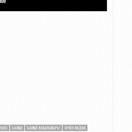
VIDEO
БАЛҚАШ
БАЛҚАШ ЖАҢАЛЫҚТАРЫ
ОРКЕН-МЕДИА