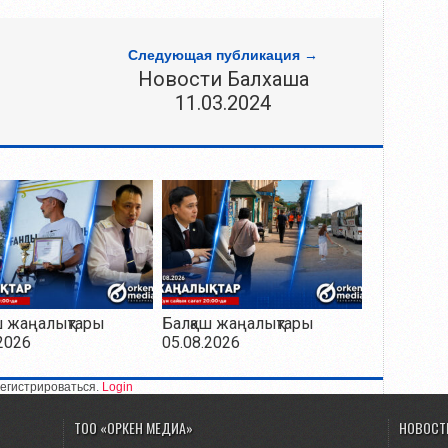
Следующая публикация →
Новости Балхаша
11.03.2024
ш жаңалықтары
Балқаш жаңалықтары
2026
05.08.2026
егистрироваться.
Login
ТОО «ОРКЕН МЕДИА»
НОВОСТ