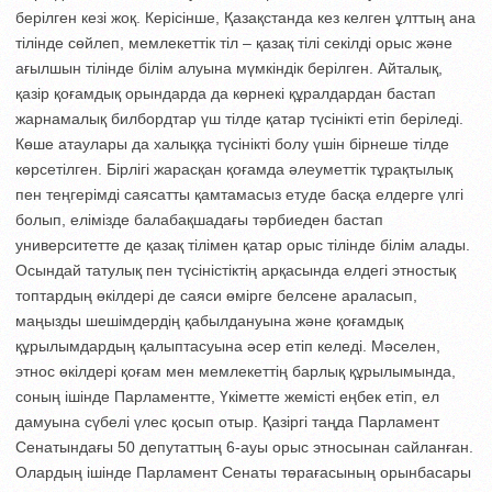
берілген кезі жоқ. Ке­рісінше, Қазақстанда кез келген ұлттың ана
тілінде сөйлеп, мемлекеттік тіл – қазақ тілі секілді орыс және
ағылшын тілінде білім алуына мүмкіндік берілген. Айталық,
қазір қоғамдық орындарда да көрнекі құралдардан бастап
жарна­малық билбордтар үш тілде қатар түсі­нік­ті етіп беріледі.
Көше атаулары да халыққа түсінікті болу үшін бірнеше тілде
көрсетілген. Бірлігі жарасқан қо­ғамда әлеуметтік тұрақтылық
пен тең­герімді саясатты қамтамасыз етуде бас­қа елдерге үлгі
болып, елімізде бала­бақ­шадағы тәрбиеден бастап
университетте де қазақ тілімен қатар орыс тілінде білім алады.
Осындай татулық пен түсіністіктің арқасында елдегі этностық
топтардың өкілдері де саяси өмірге белсене араласып,
маңызды шешімдердің қабылдануына және қоғамдық
құрылымдардың қалып­тасуына әсер етіп келеді. Мәселен,
этнос өкілдері қоғам мен мемлекеттің бар­лық құрылымында,
соның ішінде Пар­ламентте, Үкіметте жемісті еңбек етіп, ел
дамуына сүбелі үлес қосып отыр. Қазіргі таңда Парламент
Сенатындағы 50 депутаттың 6-ауы орыс этносынан сайланған.
Олардың ішінде Парламент Сенаты төрағасының орынбасары