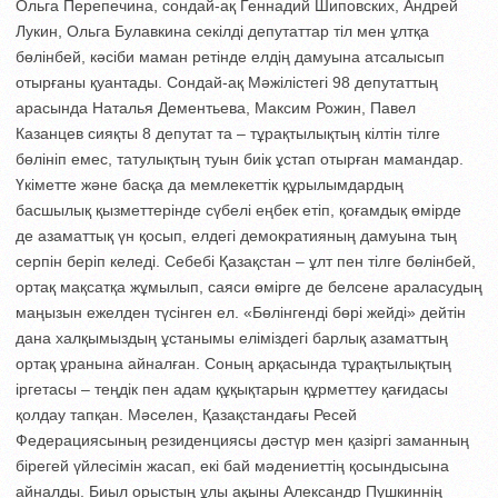
Ольга Перепечина, сондай-ақ Геннадий Шиповских, Андрей
Лукин, Ольга Булав­кина секілді депутаттар тіл мен ұлтқа
бөлінбей, кәсіби маман ретінде елдің дамуына атсалысып
отырғаны қуантады. Сондай-ақ Мәжілістегі 98 депутаттың
арасында Наталья Дементьева, Максим Рожин, Павел
Казанцев сияқты 8 депутат та – тұрақтылықтың кілтін тілге
бөлініп емес, татулықтың туын биік ұстап отырған мамандар.
Үкіметте және басқа да мемлекеттік құрылымдардың
басшылық қызметтерінде сүбелі еңбек етіп, қоғамдық өмірде
де азаматтық үн қо­сып, елдегі демократияның дамуына тың
серпін беріп келеді. Себебі Қазақстан – ұлт пен тілге бөлінбей,
ортақ мақсатқа жұмылып, саяси өмірге де белсене араласудың
маңызын ежелден түсінген ел. «Бөлінгенді бөрі жейді» дейтін
дана халқымыздың ұстанымы еліміздегі барлық азаматтың
ортақ ұра­ны­на айналған. Соның арқасында тұрақ­тылықтың
іргетасы – теңдік пен адам құқықтарын құрметтеу қағидасы
қолдау тапқан. Мәселен, Қазақстандағы Ресей
Федерациясының резиденциясы дәстүр мен қазіргі заманның
бірегей үйлесімін жасап, екі бай мәдениеттің қосындысына
айналды. Биыл орыстың ұлы ақыны Александр Пушкиннің