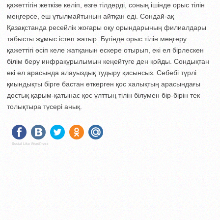
қажеттігін жеткізе келіп, өзге тілдерді, соның ішінде орыс тілін
меңгер­се, еш ұтылмайтынын айтқан еді. Сондай-ақ
Қазақстанда ресейлік жоғары оқу орындарының филиалдары
табысты жұмыс істеп жатыр. Бүгінде орыс тілін меңгеру
қажеттігі өсіп келе жатқанын ескере отырып, екі ел бірлескен
білім беру инфрақұрылымын кеңейтуге ден қойды. Сондықтан
екі ел арасында алауыз­дық тудыру қисынсыз. Себебі түрлі
қиындықты бірге бастан өткер­ген қос халықтың арасындағы
дос­тық қарым-қатынас қос ұлттың тілін білу­мен бір-бірін тек
толықтыра түсері анық.
Social Like WordPress