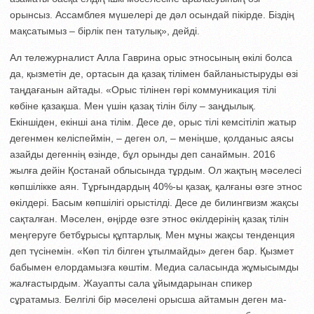
орынсыз. Ассамблея мүшелері де дәл осындай пікірде. Біздің
мақсатымыз – бірлік пен татулық», дейді.
Ал тележурналист Алла Гаврина орыс этносының өкілі болса
да, қызметін де, ор­тасын да қазақ тілімен байланыс­тыруды өзі
таңдағанын айтады. «Орыс тілінен гөрі коммуникация тілі
көбіне қазақша. Мен үшін қазақ тілін білу – заңдылық.
Екіншіден, екінші ана тілім. Десе де, орыс тілі кемсітіліп жатыр
дегенмен келіспеймін, – деген ол, – меніңше, қолданыс аясы
азайды дегеннің өзінде, бұл орынды деп санаймын. 2016
жылға дейін Қостанай облысында тұрдым. Ол жақтың мәселесі
көпшілікке аян. Тұр­ғын­дардың 40%-ы қазақ, қалғаны өзге этнос
өкілдері. Басым көпшілігі орыс­тілді. Десе де билингвизм жақсы
сақтал­ған. Мәселен, өңірде өзге этнос өкіл­де­рінің қазақ тілін
меңгеруге бетбұры­сы құптарлық. Мен мұны жақсы тенденция
деп түсінемін. «Көп тіл білген ұтылмай­ды» деген бар. Қызмет
бабымен елорда­мыз­ға көштім. Медиа саласында жұмы­сымды
жалғастырдым. Жауапты сала ұйым­дарынан спикер
сұратамыз. Белгілі бір мәселені орысша айтамын деген ма­