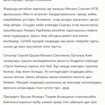
Жақында ресейлік тарихшы әрі жазушы Михаил Смолин НТВ
арнасының «Место встречи» бағдарламасына «қазақ, өзбек,
әзербайжан ұлттары болмаған, олар қолдан жасалған» деген
пікір айтқан. Осыдан кейін еліміздің Сыртқы істер министрінің
орынбасары Назира Нұрбаева ресейлік тарихшының пікіріне
көңіл аударудың, қарсы пікір айтудың қажеті жоқ екенін
мәлімдеді. Себебі мұн­дай сөздердің заң және тәжірибе тұрғы­
сынан да мәні жоқ екенін алға тартты.
Сенатор Сергей Ершов Михаил Смо­линнің Орталық Азия
халықтары туралы мәлімдемесіне қатысты білдірген пікірін­де:
«Орта Азияның тарихы өте бай. Бұл жер­­де ежелден түркілер
болған, бар және болады. Ал әлгіндегідей сөздердің ай­ты­­
луына келсек, кімнің айтқаны екін­ші ке­зек­тегі мәселе деп
білемін. Мұн­дай сөз­дер­­дің шығуының ар жағында халық­тар­дың
арасына алауыздық отын тұтату тұр», деді.
Президент Қасым-Жомарт Тоқаев болашағын отанымызбен
байланыстыратын әрбір азамат қазақ тілін үйренуге ден қою