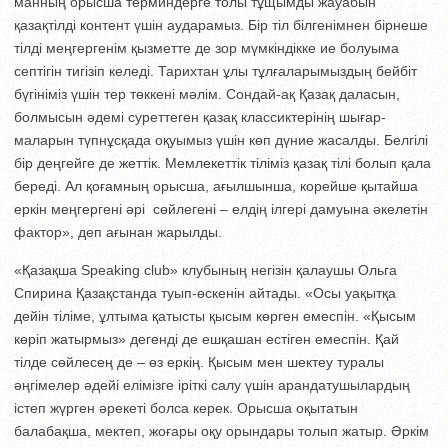
ман­ның орысша терминдерге толы тұщым­ды жауабын
қазақтілді контент үшін аударамыз. Бір тіл білгенімнен бірне­ше
тілді меңгергенім қызметте де зор мүмкін­дікке ие болуыма
септігін тигізіп келеді. Тарихтан ұлы тұлғаларымыздың бейбіт
бүгініміз үшін тер төккені мәлім. Сондай-ақ Қазақ даласын,
болмысын әдемі суреттеген қазақ классиктерінің шығар­
маларын түпнұсқада оқуымыз үшін көп дүние жасалды. Белгілі
бір дең­гей­ге де жеттік. Мемлекеттік тіліміз қазақ тілі болып қала
береді. Ал қоғамның орыс­ша, ағылшынша, корейше қытайша
еркін мең­гергені әрі сөйлегені – елдің ілгері дамуы­на әкелетін
фактор», деп ағынан жарылды.
«Қазақша Speaking сlub» клубының негізін қалаушы Ольга
Спирина Қазақ­станда туып-өскенін айтады. «Осы уақытқа
дейін тіліме, ұлтыма қатысты қысым көрген емеспін. «Қысым
көріп жатырмыз» дегенді де ешқашан естіген емеспін. Қай
тілде сөйлесең де – өз ер­кің. Қысым мен шектеу туралы
әңгіме­лер әдейі елімізге іріткі салу үшін аран­датушылардың
істеп жүрген әрекеті болса керек. Орысша оқытатын
балабақша, мектеп, жоғары оқу орындары толып жатыр. Әркім