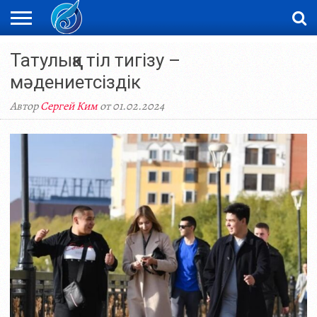
ЖАҢАЛЫҚТАР
Татулыққа тіл тигізу –
НОВОСТИ
ВИДЕО
ФОТОРЕПОРТАЖИ
ОРКЕН
LIVETV
мәдениетсіздік
Автор
Сергей Ким
от 01.02.2024