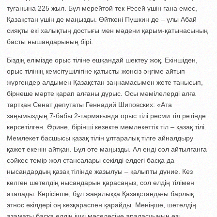
туғанына 225 жыл. Бұл мерейтой тек Ресей үшін ғана емес,
Қазақстан үшін де маңызды. Өйткені Пушкин де – ұлы Абай
сияқты екі халықтың достығы мен мәдени қарым-қатынасының
басты нышандарының бірі.
Біздің елімізде орыс тіліне ешқандай шектеу жоқ. Екіншіден,
орыс тілінің кемсітушілігіне қатысты жөнсіз әңгіме айтып
жүргендер алдымен Қазақстан заңнамасымен жете танысып,
бірнеше мәрте қарап алғаны дұрыс. Осы мәміле­лерді алға
тартқан Сенат депутаты Ген­надий Шиповских: «Ата
заңымыздың 7-бабы 2-тармағында орыс тілі ресми тіл ретінде
көрсетілген. Әрине, бірінші кезекте мемлекеттік тіл – қазақ тілі.
Мемлекет басшысы қазақ тілін ұлтаралық тілге айналдыру
қажет екенін айтқан. Бұл өте маңызды. Ал енді сол айтылғанға
сәйкес темір жол стансалары секілді елде­гі басқа да
нысандардың қазақ тілін­де жазылуы – қалыпты дүние. Кез
келген шетелдің нысандарын қарасаңыз, сол елдің тілімен
аталады. Керісінше, бұл жаңалыққа Қазақстандағы барлық
этнос өкілдері оң көзқараспен қарайды. Меніңше, шетелдің
азаматы басқа елдің ішкі мәселесіне араласуының өзі