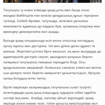
Татулықты ту еткен елімізде қазақ ұлты мен басқа этнос
өкілдері бейбітшілік пен келісім қағидасының құнын тереңінен
түсінеді. Себебі бірлікке, татулыққа, келісімге ұмтылған
мемлекетте адамның ар-ожданы биік, қоғамның ілгерілеуі мен
өркендеуі демократияға жол ашады.
Бүгінде қазақ топырағында өсіп-өнген этностық топтардың
ортақ тарихы мен дәстүріне, тілі мен діліне де­ген құрмет те
ерекше. Жергілікті ұлт­пен бірге жасасып, ең қиын жылдар­да да
адамгершілік дәстүрін сақ­тап, қиындықта қолұшын берген
халқымыз татулықтың тамырын тереңдете білді. Осы
құндылығынан ажырамай, болмысын сақтаған еліміз кез келген
сын-қа­терге төтеп беретін иммунитет қа­лыптастырып, біртұтас
халық болудың кілтін тапты.
Бірлігі жарасқан халқымыздың тату­л­ы­ғына сызат түсіргісі
келетіндердің ауық-ауық алауыздық тудыруға себеп іздейтін
сәттері жоқ емес. Алайда, өзге­лер айтып жүргендей, қазақ
жерінде өзгені өзекке теуіп, тіліне қатысты кем­сі­тушілікке жол