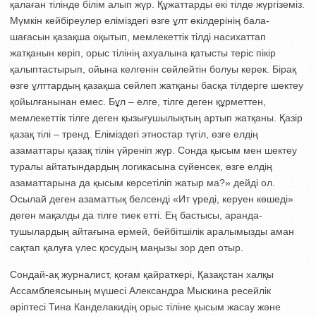
қалаған тілінде білім алып жүр. Құжаттарды екі тілде жүргіземіз.
Мүмкін кейбіреулер еліміздегі өзге ұлт өкілдерінің бала-
шағасын қазақша оқытып, мемлекеттік тілді насихаттап
жатқанын көріп, орыс тілінің ахуалына қатысты теріс пікір
қалыптастырып, ойына келгенін сөйлейтін болуы керек. Бірақ
өзге ұлттардың қазақша сөй­леп жатқаны басқа тілдерге шектеу
қойыл­ғанынан емес. Бұл – елге, тілге деген құрметтен,
мемлекеттік тілге деген қы­зығушылықтың артып жатқаны. Қазір
қазақ тілі – тренд. Еліміздегі этнос­тар түгіл, өзге елдің
азаматтары қазақ тілін үйреніп жүр. Сонда қысым мен шектеу
туралы айтатындардың логикасына сүйенсек, өзге елдің
азаматтары­на да қысым көрсетіліп жатыр ма?» дейді ол.
Осылай деген азаматтық белсен­ді «Ит үреді, керуен көшеді»
деген мақал­ды да тілге тиек етті. Ең бастысы, аран­да­
тушылардың айтағына ермей, бейбіт­шілік аралымызды аман
сақтап қалуға үлес қосудың маңызы зор деп отыр.
Сондай-ақ журналист, қоғам қайрат­кері, Қазақстан халқы
Ассамблеясының мүшесі Александра Мыскина ресейлік
әріптесі Тина Канделакидің орыс тілі­не қысым жасау және