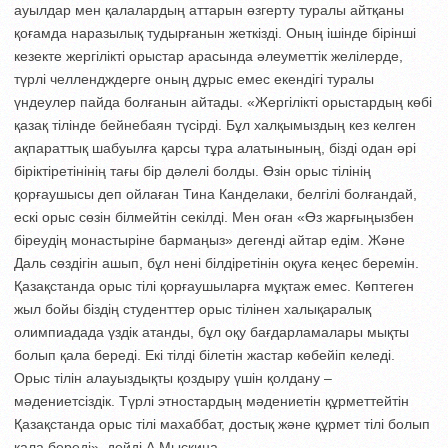
ауылдар мен қалалар­дың аттарын өзгерту туралы айтқаны
қоғамда наразылық тудырғанын жеткізді. Оның ішінде бірінші
кезекте жергілікті орыстар арасында әлеуметтік желілерде,
түрлі челлендждерге оның дұрыс емес екендігі туралы
үндеулер пайда болғанын айтады. «Жергілікті орыстардың көбі
қазақ тілінде бейнебаян түсірді. Бұл хал­қы­мыздың кез келген
ақпараттық ша­буыл­ға қарсы тұра алатынының, бізді одан әрі
біріктіретінінің тағы бір дәлелі болды. Өзін орыс тілінің
қорғаушысы деп ойлаған Тина Канделаки, белгілі болғандай,
ескі орыс сөзін білмейтін секілді. Мен оған «Өз жарғыңызбен
біреудің монастыріне бармаңыз» дегенді айтар едім. Және
Даль сөздігін ашып, бұл нені білдіретінін оқуға кеңес беремін.
Қазақстанда орыс тілі қорғаушыларға мұқтаж емес. Көптеген
жыл бойы біз­дің студенттер орыс тілінен халықаралық
олимпиадада үздік атанды, бұл оқу бағдарламалары мықты
болып қала береді. Екі тілді білетін жастар көбейіп келеді.
Орыс тілін алауыздықты қоздыру үшін қолдану –
мәдениетсіздік. Түрлі этнос­тар­дың мәдениетін құрметтейтін
Қазақ­станда орыс тілі махаббат, достық және құрмет тілі болып
қала береді», дейді А.Мыскина.