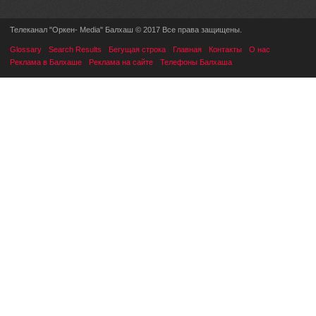
Телеканал "Оркен- Media" Балхаш © 2017 Все права защищены.
Glossary
Search Results
Бегущая строка
Главная
Контакты
О нас
Реклама в Балхаше
Реклама на сайте
Телефоны Балхаша