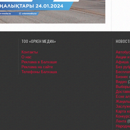
ТОО «ОРКЕН МЕДИА»
НОВОСТ
Контакты
Автобу
О нас
Акции и
Реклама в Балхаше
Афиша
Реклама на сайте
Без руб
Телефоны Балхаша
Бесплат
Бизнес
Видео
(
Выборы
Доставк
Еске ал
Жаңалы
Заслуж
Карта 
Конкур
Лента
(8
Народн