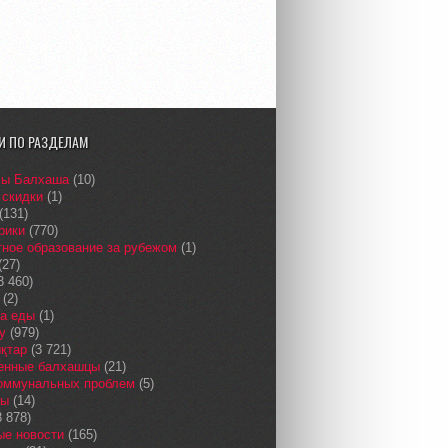
И ПО РАЗДЕЛАМ
сы Балхаша
(10)
 скидки
(1)
(131)
рики
(770)
ное образование за рубежом
(1)
(27)
3 460)
(2)
а еды
(1)
у
(979)
қтар
(3 721)
енные балхашцы
(21)
коммунальных проблем
(5)
сы
(14)
 878)
ые новости
(165)