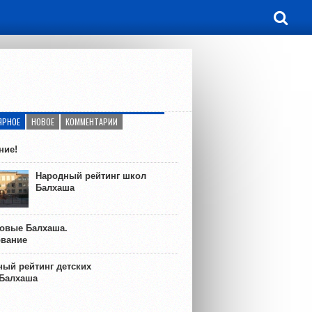
ЯРНОЕ
НОВОЕ
КОММЕНТАРИИ
ние!
Народный рейтинг школ
Балхаша
ковые Балхаша.
ование
ый рейтинг детских
 Балхаша