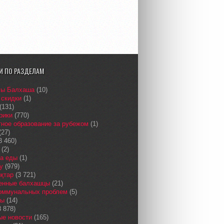
И ПО РАЗДЕЛАМ
сы Балхаша
(10)
 скидки
(1)
(131)
рики
(770)
ное образование за рубежом
(1)
(27)
3 460)
(2)
а еды
(1)
у
(979)
қтар
(3 721)
енные балхашцы
(21)
коммунальных проблем
(5)
сы
(14)
 878)
ые новости
(165)