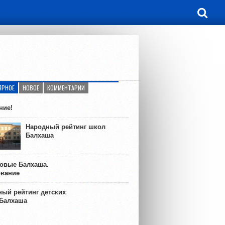
ЯРНОЕ
НОВОЕ
КОММЕНТАРИИ
ние!
Народный рейтинг школ
Балхаша
ковые Балхаша.
ование
ый рейтинг детских
 Балхаша