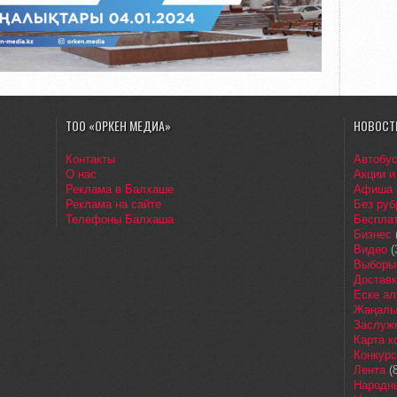
ТОО «ОРКЕН МЕДИА»
НОВОСТ
Контакты
Автобу
О нас
Акции и
Реклама в Балхаше
Афиша
Реклама на сайте
Без руб
Телефоны Балхаша
Бесплат
Бизнес
Видео
(
Выборы
Доставк
Еске ал
Жаңалы
Заслуж
Карта 
Конкур
Лента
(8
Народн