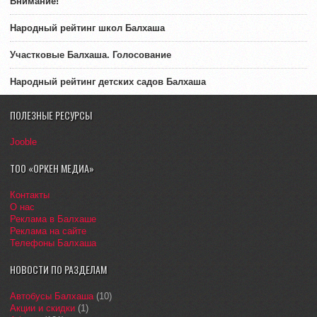
Внимание!
Народный рейтинг школ Балхаша
Участковые Балхаша. Голосование
Народный рейтинг детских садов Балхаша
ПОЛЕЗНЫЕ РЕСУРСЫ
Jooble
ТОО «ОРКЕН МЕДИА»
Контакты
О нас
Реклама в Балхаше
Реклама на сайте
Телефоны Балхаша
НОВОСТИ ПО РАЗДЕЛАМ
Автобусы Балхаша
(10)
Акции и скидки
(1)