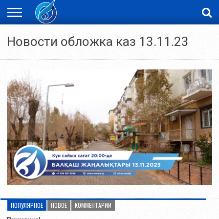
ЖАҢАЛЫҚТАР
Новости обложка каз 13.11.23
НОВОСТИ
ВИДЕО
ФОТОРЕПОРТАЖИ
ОРКЕН
LIVETV
ПОПУЛЯРНОЕ
НОВОЕ
КОММЕНТАРИИ