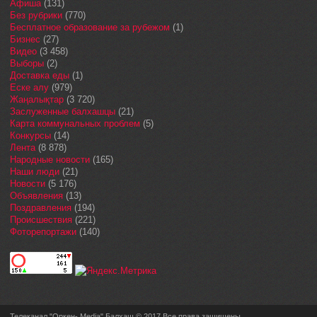
Афиша
(131)
Без рубрики
(770)
Бесплатное образование за рубежом
(1)
Бизнес
(27)
Видео
(3 458)
Выборы
(2)
Доставка еды
(1)
Еске алу
(979)
Жаңалықтар
(3 720)
Заслуженные балхашцы
(21)
Карта коммунальных проблем
(5)
Конкурсы
(14)
Лента
(8 878)
Народные новости
(165)
Наши люди
(21)
Новости
(5 176)
Объявления
(13)
Поздравления
(194)
Происшествия
(221)
Фоторепортажи
(140)
Телеканал "Оркен- Media" Балхаш © 2017 Все права защищены.