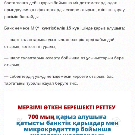
басталғанға дейін қарыз бойынша міндеттемелерді адал
орындау сияқты факторларды ескере отырып, өтінішті қарау
рәсімін бастайды.
Банк немесе МҚҰ
күнтізбелік 15 күн
ішінде қарыз алушыға:
— шарт талаптарына ұсынылған өзгерістерді қабылдай
отырып, келісетіні туралы;
— шарт талаптарын өзгерту бойынша өз ұсыныстарын бере
отырып;
— себептердің уәжді негіздемесін көрсете отырып, бас
тартатыны туралы жауап беруге тиіс.