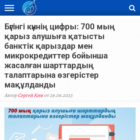
ЖАҢАЛЫҚТАР
Бүгінгі күннің цифры: 700 мың
НОВОСТИ
ВИДЕО
ФОТОРЕПОРТАЖИ
ОРКЕН
LIVETV
қарыз алушыға қатысты
банктік қарыздар мен
микрокредиттер бойынша
жасалған шарттардың
талаптарына өзгерістер
мақұлданды
Автор
Сергей Ким
от 29.06.2023