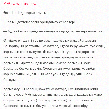
МҚҰ-ға жүгінуге тиіс.
Өз өтінішінде қарыз алушы:
— өз міндеттемелерін орындамау себептерін;
— бұдан былай кредитін өтеудің өз нұсқаларын көрсетуге тиіс.
Өтінішке
міндетті түрде
сіздің қаржылық жағдайыңыздың
нашарлауын растайтын құжаттарды қоса беру қажет: бұл сіздің
қаржылық және әлеуметтік жай-күйіңіз туралы ақпарат, өз
міндеттемелеріңізді толық көлемде орындауға мүмкіндік
бермейтін кірістеріңіздің азаюы немесе болмауы және
басқалар болуы мүмкін. Сұратылған құжаттарды ұсынбау
қарыз алушының өтінішін
қараусыз
қалдыру үшін негіз
болады.
Қарыз алушы барлық қажетті құжаттарды ұсынғаннан кейін
банк немесе МҚҰ қарыз алушының ағымдағы қаржылық және
әлеуметтік жағдайы (төлем қабілеттілігі), кепілге қойылған
баспананың жалғыз болуы, төлем мерзімін кешіктіру