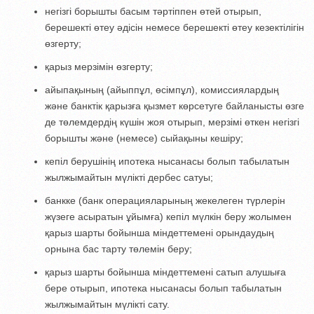
негізгі борышты басым тәртіппен өтей отырып,
берешекті өтеу әдісін немесе берешекті өтеу кезектілігін
өзгерту;
қарыз мерзімін өзгерту;
айыпақының (айыппұл, өсімпұл), комиссиялардың
және банктік қарызға қызмет көрсетуге байланысты өзге
де төлемдердің күшін жоя отырып, мерзімі өткен негізгі
борышты және (немесе) сыйақыны кешіру;
кепіл берушінің ипотека нысанасы болып табылатын
жылжымайтын мүлікті дербес сатуы;
банкке (банк операцияларының жекелеген түрлерін
жүзеге асыратын ұйымға) кепіл мүлкін беру жолымен
қарыз шарты бойынша міндеттемені орындаудың
орнына бас тарту төлемін беру;
қарыз шарты бойынша міндеттемені сатып алушыға
бере отырып, ипотека нысанасы болып табылатын
жылжымайтын мүлікті сату.