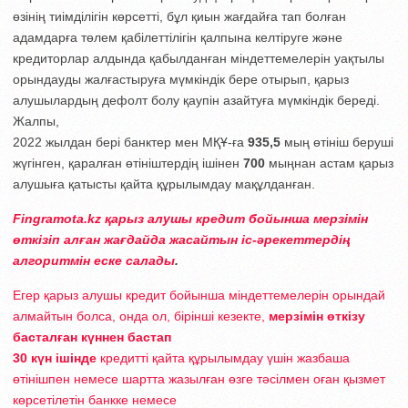
өзінің тиімділігін көрсетті, бұл қиын жағдайға тап болған
адамдарға төлем қабілеттілігін қалпына келтіруге және
кредиторлар алдында қабылданған міндеттемелерін уақтылы
орындауды жалғастыруға мүмкіндік бере отырып, қарыз
алушылардың дефолт болу қаупін азайтуға мүмкіндік береді.
Жалпы,
2022 жылдан бері банктер мен МҚҰ-ға
935,5
мың өтініш беруші
жүгінген, қаралған өтініштердің ішінен
700
мыңнан астам қарыз
алушыға қатысты қайта құрылымдау мақұлданған.
Fingramota.kz қарыз алушы кредит бойынша мерзімін
өткізіп алған жағдайда жасайтын іс-әрекеттердің
алгоритмін еске салады
.
Егер қарыз алушы кредит бойынша міндеттемелерін орындай
алмайтын болса, онда ол, бірінші кезекте,
мерзімін өткізу
басталған күннен бастап
30 күн ішінде
кредитті қайта құрылымдау үшін жазбаша
өтінішпен немесе шартта жазылған өзге тәсілмен оған қызмет
көрсетілетін банкке немесе