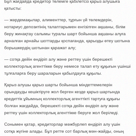
Бұл жағдайда кредитор төлемге қабілетсіз қарыз алушыға
қатысты:
— жәрдемақылар, алименттер, тұрғын үй төлемдерін,
нотариус депозитінің талаптарымен енгізілген ақшаны, білім
беру жинақтау салымы туралы шарт бойынша ақшаны алуға
арналған арнайы шоттарды қоспағанда, қарызды өтеу шотына
борышкердің шотынан қаражат алу;
— сотқа дейін өндіріп алу және реттеу үшін берешекті
коллекторлық агенттікке беру немесе талап ету құқығын үшінші
тұлғаларға беру шараларын қабылдауға құқылы.
Қарыз алушы қарыз шарты бойынша міндеттемелерін
орындауды кешіктіруге жол берген кезде қарыз шартында
кредиттік ұйымның коллекторлық агенттікті тартуға құқығы
болған жағдайда, берешекті сотқа дейін өндіріп алу және
реттеу үшін коллекторлық агенттікке беруге жол беріледі.
Сонымен қатар, кредиторлар мәжбүрлеп өндіріп алу үшін
сотқа жүгіне алады. Бұл ретте сот барлық мән-жайды, оның