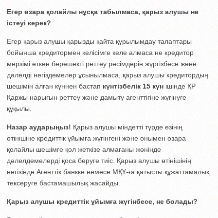
Егер өзара қолайлы нұсқа табылмаса, қарыз алушы не
істеуі керек?
Егер қарыз алушы қарызды қайта құрылымдау талаптары
бойынша кредитормен келісімге келе алмаса не кредитор
мерзімі өткен берешекті реттеу рәсімдерін жүргізбесе және
дәлелді негіздемелер ұсынылмаса, қарыз алушы кредитордың
шешімін алған күннен бастап
күнтізбелік 15 күн
ішінде ҚР
Қаржы нарығын реттеу және дамыту агенттігіне жүгінуге
құқылы.
Назар аударыңыз!
Қарыз алушы міндетті түрде өзінің
өтінішіне кредиттік ұйымға жүгінгені және онымен өзара
қолайлы шешімге қол жеткізе алмағаны жөнінде
дәлелдемелерді қоса беруге тиіс. Қарыз алушы өтінішінің
негізінде Агенттік банкке немесе МҚҰ-ға қатысты құжаттамалық
тексеруге бастамашылық жасайды.
Қарыз алушы кредиттік ұйымға жүгінбесе, не болады?