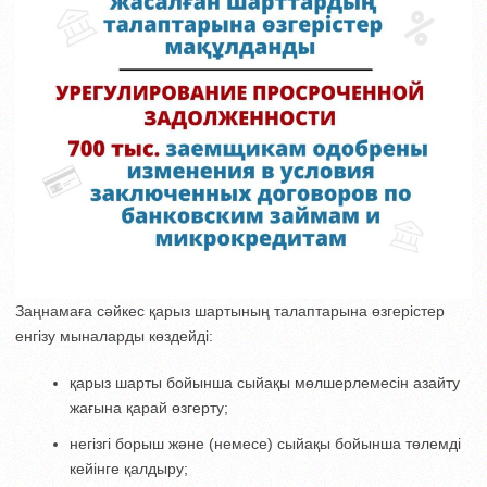
Заңнамаға сәйкес қарыз шартының талаптарына өзгерістер
енгізу мыналарды көздейді:
қарыз шарты бойынша сыйақы мөлшерлемесін азайту
жағына қарай өзгерту;
негізгі борыш және (немесе) сыйақы бойынша төлемді
кейінге қалдыру;