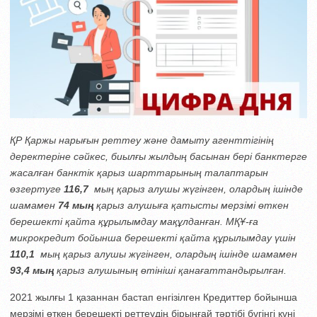
ҚР Қаржы нарығын реттеу және дамыту агенттігінің
деректеріне сәйкес, биылғы жылдың басынан бері банктерге
жасалған банктік қарыз шарттарының талаптарын
өзгертуге
116,7
мың қарыз алушы жүгінген, олардың ішінде
шамамен
74 мың
қарыз алушыға қатысты мерзімі өткен
берешекті қайта құрылымдау мақұлданған. МҚҰ-ға
микрокредит бойынша берешекті қайта құрылымдау үшін
110,1
мың қарыз алушы жүгінген, олардың ішінде шамамен
93,4 мың
қарыз алушының өтініші қанағаттандырылған.
2021 жылғы 1 қазаннан бастап енгізілген Кредиттер бойынша
мерзімі өткен берешекті реттеудің бірыңғай тәртібі бүгінгі күні