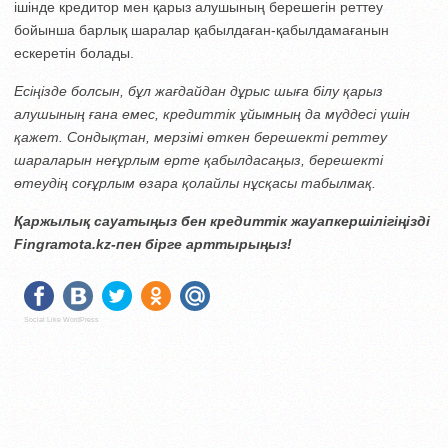
ішінде кредитор мен қарыз алушының берешегін реттеу
бойынша барлық шаралар қабылдаған-қабылдамағанын
ескеретін болады.
Есіңізде болсын, бұл жағдайдан дұрыс шыға білу қарыз
алушының ғана емес, кредиттік ұйымның да мүддесі үшін
қажет. Сондықтан, мерзімі өткен берешекті реттеу
шараларын неғұрлым ерте қабылдасаңыз, берешекті
өтеудің соғұрлым өзара қолайлы нұсқасы табылмақ.
Қаржылық сауатыңыз бен кредиттік жауапкершілігіңізді
Fingramota.kz-пен бірге арттырыңыз!
Social Like WordPress