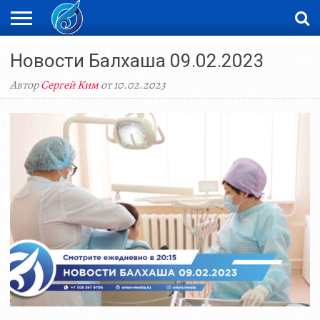
ЖАҢАЛЫҚТАР
Новости Балхаша 09.02.2023
НОВОСТИ
ВИДЕО
ФОТОРЕПОРТАЖИ
ОРКЕН
LIVETV
Автор
Сергей Ким
от 10.02.2023