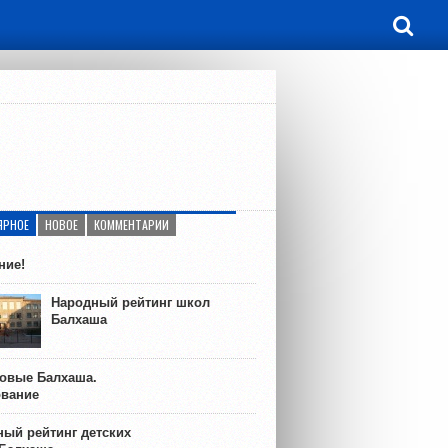
ЯРНОЕ
НОВОЕ
КОММЕНТАРИИ
ние!
Народный рейтинг школ
Балхаша
ковые Балхаша.
ование
ый рейтинг детских