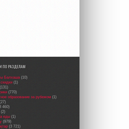
И ПО РАЗДЕЛАМ
сы Балхаша
(10)
 скидки
(1)
(131)
рики
(770)
ное образование за рубежом
(1)
(27)
3 460)
(2)
а еды
(1)
у
(979)
қтар
(3 721)