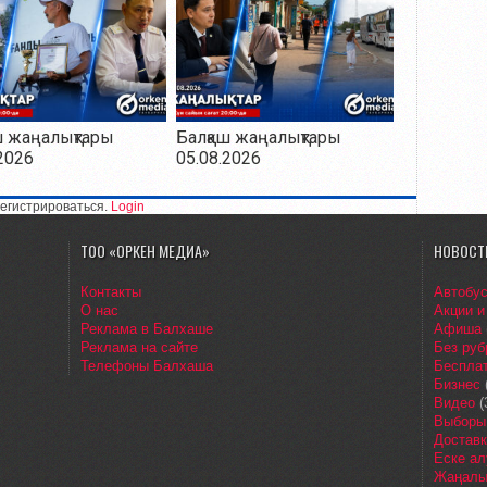
ш жаңалықтары
Балқаш жаңалықтары
2026
05.08.2026
егистрироваться.
Login
ТОО «ОРКЕН МЕДИА»
НОВОСТ
Контакты
Автобу
О нас
Акции и
Реклама в Балхаше
Афиша
Реклама на сайте
Без руб
Телефоны Балхаша
Бесплат
Бизнес
Видео
(
Выборы
Доставк
Еске ал
Жаңалы