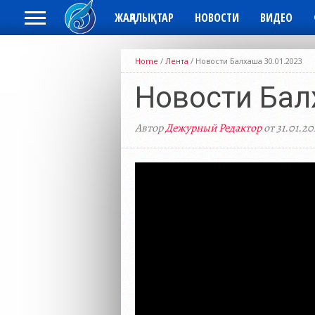
ЖАҢАЛЫҚТАР
НОВОСТИ
ВИДЕО
Home
/
Лента
/
Новости Балхаша 30.01.2023
Новости Бал
Автор
Дежурный Редактор
от 31.01.20