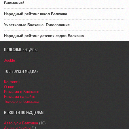
Внимание!
Народный рейтинг школ Балхаша
Участковые Балхаша. Голосование
Народный рейтинг детских садов Балхаша
ПОЛЕЗНЫЕ РЕСУРСЫ
Jooble
ТОО «ОРКЕН МЕДИА»
Контакты
О нас
Реклама в Балхаше
Реклама на сайте
Телефоны Балхаша
НОВОСТИ ПО РАЗДЕЛАМ
Автобусы Балхаша
(10)
Акции и скидки
(1)