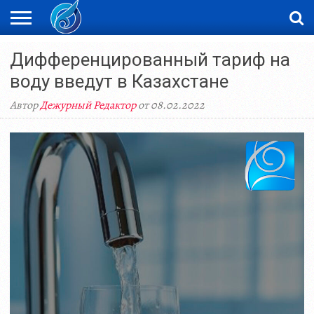
ЖАҢАЛЫҚТАР
Дифференцированный тариф на
НОВОСТИ
ВИДЕО
ФОТОРЕПОРТАЖИ
ОРКЕН
LIVETV
воду введут в Казахстане
Автор
Дежурный Редактор
от 08.02.2022