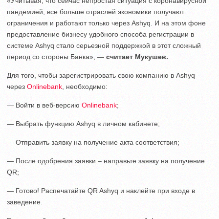
«Учитывая, что сейчас непростая ситуация с коронавирусной
пандемией, все больше отраслей экономики получают
ограничения и работают только через Ashyq. И на этом фоне
предоставление бизнесу удобного способа регистрации в
системе Ashyq стало серьезной поддержкой в этот сложный
период со стороны Банка», —
считает Мукушев.
Для того, чтобы зарегистрировать свою компанию в Ashyq
через
Onlinebank
, необходимо:
— Войти в веб-версию
Onlinebank
;
— Выбрать функцию Ashyq в личном кабинете;
— Отправить заявку на получение акта соответствия;
— После одобрения заявки – направьте заявку на получение
QR;
— Готово! Распечатайте QR Ashyq и наклейте при входе в
заведение.