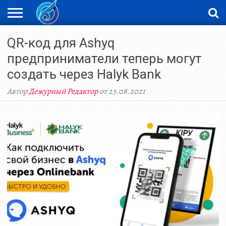
ЖАҢАЛЫҚТАР
QR-код для Ashyq
НОВОСТИ
ВИДЕО
ФОТОРЕПОРТАЖИ
ОРКЕН
LIVETV
предприниматели теперь могут
создать через Halyk Bank
Автор
Дежурный Редактор
от 23.08.2021