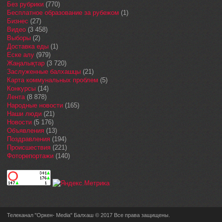
Без рубрики
(770)
Бесплатное образование за рубежом
(1)
Бизнес
(27)
Видео
(3 458)
Выборы
(2)
Доставка еды
(1)
Еске алу
(979)
Жаңалықтар
(3 720)
Заслуженные балхашцы
(21)
Карта коммунальных проблем
(5)
Конкурсы
(14)
Лента
(8 878)
Народные новости
(165)
Наши люди
(21)
Новости
(5 176)
Объявления
(13)
Поздравления
(194)
Происшествия
(221)
Фоторепортажи
(140)
Телеканал "Оркен- Media" Балхаш © 2017 Все права защищены.