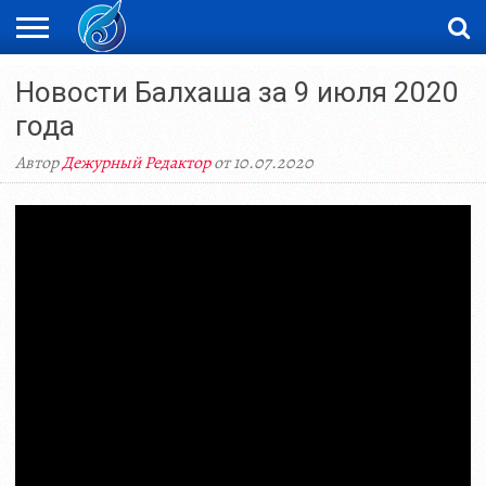
ЖАҢАЛЫҚТАР
Новости Балхаша за 9 июля 2020
НОВОСТИ
ВИДЕО
ФОТОРЕПОРТАЖИ
ОРКЕН
LIVETV
года
Автор
Дежурный Редактор
от 10.07.2020